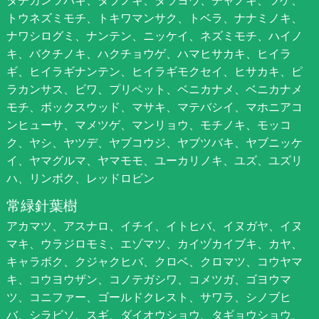
トウネズミモチ、トキワマンサク、トベラ、ナナミノキ、
ナワシログミ、ナンテン、ニッケイ、ネズミモチ、ハイノ
キ、バクチノキ、ハクチョウゲ、ハマヒサカキ、ヒイラ
ギ、ヒイラギナンテン、ヒイラギモクセイ、ヒサカキ、ピ
ラカンサス、ビワ、プリペット、ベニカナメ、ベニカナメ
モチ、ボックスウッド、マサキ、マテバシイ、マホニアコ
ンヒューサ、マメツゲ、マンリョウ、モチノキ、モッコ
ク、ヤシ、ヤツデ、ヤブコウジ、ヤブツバキ、ヤブニッケ
イ、ヤマグルマ、ヤマモモ、ユーカリノキ、ユズ、ユズリ
ハ、リンボク、レッドロビン
常緑針葉樹
アカマツ、アスナロ、イチイ、イトヒバ、イヌガヤ、イヌ
マキ、ウラジロモミ、エゾマツ、カイヅカイブキ、カヤ、
キャラボク、クジャクヒバ、クロベ、クロマツ、コウヤマ
キ、コウヨウザン、コノテガシワ、コメツガ、ゴヨウマ
ツ、コニファー、ゴールドクレスト、サワラ、シノブヒ
バ、シラビソ、スギ、ダイオウショウ、タギョウショウ、