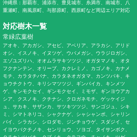
沖縄県：那覇市、浦添市、豊見城市、糸満市、南城市、八
重瀬町、南風原町、与那原町、西原町など周辺エリア対応
対応樹木一覧
常緑広葉樹
アオキ、アカガシ、アセビ、アベリア、アラカシ、アリド
オシ、イスノキ、イヌツゲ、ウバメガシ、ウラジロガシ、
エゾユズリハ、オオムラサキツツジ、オガタマノキ、オタ
フクナンテン、オリーブ、カクレミノ、カゴノキ、カナメ
モチ、カラタチバナ、カラタネオガタマ、カンツバキ、キ
ョウチクトウ、キリシマツツジ、ギンバイカ、キンメツ
ゲ、キンモクセイ、ギンモクセイ、ミモザ、ギンヨウアカ
シア、クスノキ、クチナシ、クロガネモチ、ゲッケイジ
ュ、サカキ、サザンカ、サツキツツジ、サンゴジュ、シキ
ミ、シマトネリコ、シャクナゲ、シャシャンポ、シャリン
バイ、シラカシ、シロダモ、ジンチョウゲ、スダジイ、セ
イヨウバクチノキ、センリョウ、ソヨゴ、タイサンボク、
タチカンツバキ、タブノキ、タラヨウ、チャノキ、ツゲ、