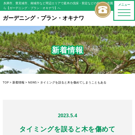
糸満市、豊見城市、南城市など周辺エリアで庭木の伐採・剪定などの植木屋/造園屋をお探しな
メニュー
ら【ガーデニング・プラン・オキナワ】へ
toggle
naviga
ガーデニング・プラン・オキナワ
新着情報
TOP
>
新着情報
>
NEWS
>
タイミングを誤ると木を傷めてしまうこともある
2023.5.4
タイミングを誤ると木を傷めて