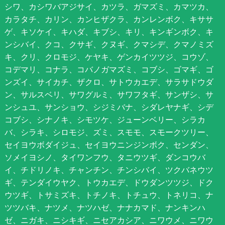
シワ、カシワバアジサイ、カツラ、ガマズミ、カマツカ、
カラタチ、カリン、カンヒザクラ、カンレンボク、キササ
ゲ、キソケイ、キハダ、キブシ、キリ、キンギンボク、キ
ンシバイ、クコ、クサギ、クヌギ、クマシデ、クマノミズ
キ、クリ、クロモジ、ケヤキ、ゲンカイツツジ、コウゾ、
コデマリ、コナラ、コバノガマズミ、コブシ、ゴマギ、ゴ
ンズイ、サイカチ、ザクロ、サトウカエデ、サラサドウダ
ン、サルスベリ、サワグルミ、サワフタギ、サンザシ、サ
ンシュユ、サンショウ、シジミバナ、シダレヤナギ、シデ
コブシ、シナノキ、シモツケ、ジューンベリー、シラカ
バ、シラキ、シロモジ、ズミ、スモモ、スモークツリー、
セイヨウボダイジュ、セイヨウニンジンボク、センダン、
ソメイヨシノ、タイワンフウ、タニウツギ、ダンコウバ
イ、チドリノキ、チャンチン、チンシバイ、ツクバネウツ
ギ、テンダイウヤク、トウカエデ、ドウダンツツジ、ドク
ウツギ、トサミズキ、トチノキ、トチュウ、トネリコ、ナ
ツツバキ、ナツメ、ナツハゼ、ナナカマド、ナンキンハ
ゼ、ニガキ、ニシキギ、ニセアカシア、ニワウメ、ニワウ