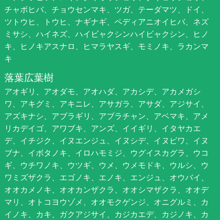
チャボヒバ、チョウセンマキ、ツガ、テーダマツ、ドイ、
ツトウヒ、トウヒ、ナギナギ、ペディアニオイヒバ、ネズ
ミサシ、ハイネズ、ハイビャクシンハイビャクシン、ヒノ
キ、ヒノキアスナロ、ヒマラヤスギ、モミノキ、ラカンマ
キ
落葉広葉樹
アオギリ、アオダモ、アオハダ、アカシデ、アカメガシ
ワ、アキグミ、アキニレ、アサガラ、アサダ、アジサイ、
アズキナシ、アブラギリ、アブラチャン、アベマキ、アメ
リカデイゴ、アワブキ、アンズ、イイギリ、イタヤカエ
デ、イチジク、イヌエンジュ、イヌシデ、イヌビワ、イヌ
ブナ、イボタノキ、イロハモミジ、ウグイスカグラ、ウコ
ギ、ウチワノキ、ウツギ、ウメ、ウメモドキ、ウルシ、ウ
ワミズザクラ、エゴノキ、エノキ、エンジュ、オウバイ、
オオカメノキ、オオカンザクラ、オオシマザクラ、オオデ
マリ、オトコヨウゾメ、オオモクゲンジ、オニグルミ、カ
イノキ、カキ、ガクアジサイ、カジカエデ、カジノキ、カ