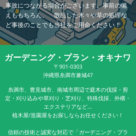
事故につながる場合がございます。事前の備
えももちろん、 散乱した木々や草の処理な
ど事後のことでも当社をご用命ください！
ガーデニング・プラン・オキナワ
〒901-0303
沖縄県糸満市兼城47
糸満市、豊見城市、南城市周辺で庭木の伐採・剪
定・刈り込みや草刈り・芝刈り、特殊伐採、外構・
エクステリアなど...
植木屋/造園屋をお探しならお任せください！
信頼の技術と誠実な対応で「ガーデニング・プラ