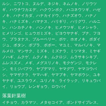
ルシ、ニワトコ、ヌルデ、ネジキ、ネムノキ、ノリウツ
ギ、ハウチワカエデ、ハクウンボク、ハコネウツギ、ハゼ
ノキ、ハナイカダ、ハナカイドウ、ハナズオウ、ハナノ
キ、ハナミズキ、ハマナス、ハリギリ、ハリグワ、ハルニ
レ、ハンカチノキ、ハンノキ、ヒメウツギ、ヒメシャラ、
ヒメリンゴ、ヒュウガミズキ、ビヨウヤナギ、ブナ、フヨ
ウ、プラタナス、ブルーベリー、ボケ、ホオノキ、ボダイ
ジュ、ボタン、ポプラ、ポポー、マユミ、マルバノキ、マ
ルメロ、マンサク、ミズキ、ミズナラ、ミツマタ、ミヤギ
ノハギ、ムクゲ、ムクノキ、ムクロジ、ムラサキシキブ、
ムレスズメ、メギ、メグスリノキ、モクゲンジ、モクレ
ン、モミジバフウ、ヤブデマリ、ヤマグワ、ヤマコウバ
シ、ヤマザクラ、ヤマハギ、ヤマブキ、ヤマボウシ、ユキ
ヤナギ、ユスラウメ、ユリノキ、ライラック、リキュウバ
イ、リョウブ、レンギョウ、ロウバイ
落葉針葉樹
イチョウ、カラマツ、メタセコイア、ポンドサイプレス、