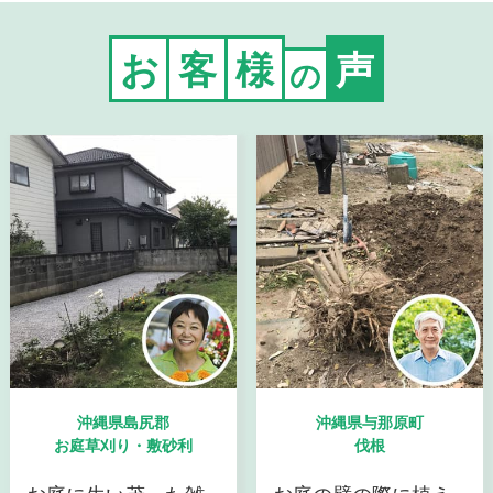
お
客
様
声
の
沖縄県島尻郡
沖縄県与那原町
お庭草刈り・敷砂利
伐根