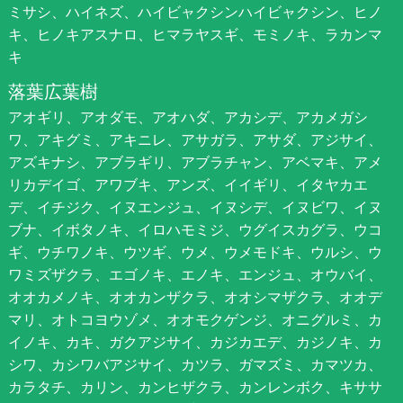
ミサシ、ハイネズ、ハイビャクシンハイビャクシン、ヒノ
キ、ヒノキアスナロ、ヒマラヤスギ、モミノキ、ラカンマ
キ
落葉広葉樹
アオギリ、アオダモ、アオハダ、アカシデ、アカメガシ
ワ、アキグミ、アキニレ、アサガラ、アサダ、アジサイ、
アズキナシ、アブラギリ、アブラチャン、アベマキ、アメ
リカデイゴ、アワブキ、アンズ、イイギリ、イタヤカエ
デ、イチジク、イヌエンジュ、イヌシデ、イヌビワ、イヌ
ブナ、イボタノキ、イロハモミジ、ウグイスカグラ、ウコ
ギ、ウチワノキ、ウツギ、ウメ、ウメモドキ、ウルシ、ウ
ワミズザクラ、エゴノキ、エノキ、エンジュ、オウバイ、
オオカメノキ、オオカンザクラ、オオシマザクラ、オオデ
マリ、オトコヨウゾメ、オオモクゲンジ、オニグルミ、カ
イノキ、カキ、ガクアジサイ、カジカエデ、カジノキ、カ
シワ、カシワバアジサイ、カツラ、ガマズミ、カマツカ、
カラタチ、カリン、カンヒザクラ、カンレンボク、キササ