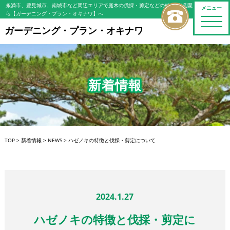
糸満市、豊見城市、南城市など周辺エリアで庭木の伐採・剪定などの植木屋/造園屋をお探しな
メニュー
ら【ガーデニング・プラン・オキナワ】へ
toggle
naviga
ガーデニング・プラン・オキナワ
新着情報
TOP
>
新着情報
>
NEWS
>
ハゼノキの特徴と伐採・剪定について
2024.1.27
ハゼノキの特徴と伐採・剪定に