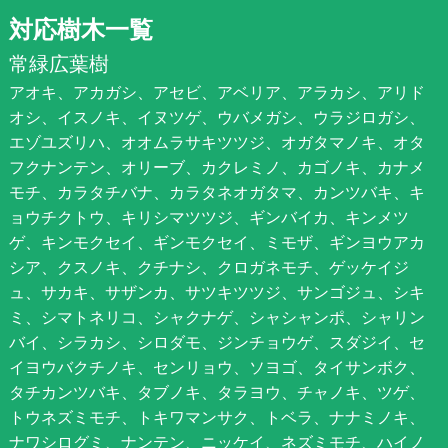
対応樹木一覧
常緑広葉樹
アオキ、アカガシ、アセビ、アベリア、アラカシ、アリド
オシ、イスノキ、イヌツゲ、ウバメガシ、ウラジロガシ、
エゾユズリハ、オオムラサキツツジ、オガタマノキ、オタ
フクナンテン、オリーブ、カクレミノ、カゴノキ、カナメ
モチ、カラタチバナ、カラタネオガタマ、カンツバキ、キ
ョウチクトウ、キリシマツツジ、ギンバイカ、キンメツ
ゲ、キンモクセイ、ギンモクセイ、ミモザ、ギンヨウアカ
シア、クスノキ、クチナシ、クロガネモチ、ゲッケイジ
ュ、サカキ、サザンカ、サツキツツジ、サンゴジュ、シキ
ミ、シマトネリコ、シャクナゲ、シャシャンポ、シャリン
バイ、シラカシ、シロダモ、ジンチョウゲ、スダジイ、セ
イヨウバクチノキ、センリョウ、ソヨゴ、タイサンボク、
タチカンツバキ、タブノキ、タラヨウ、チャノキ、ツゲ、
トウネズミモチ、トキワマンサク、トベラ、ナナミノキ、
ナワシログミ、ナンテン、ニッケイ、ネズミモチ、ハイノ