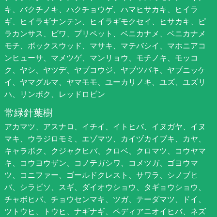
キ、バクチノキ、ハクチョウゲ、ハマヒサカキ、ヒイラ
ギ、ヒイラギナンテン、ヒイラギモクセイ、ヒサカキ、ピ
ラカンサス、ビワ、プリペット、ベニカナメ、ベニカナメ
モチ、ボックスウッド、マサキ、マテバシイ、マホニアコ
ンヒューサ、マメツゲ、マンリョウ、モチノキ、モッコ
ク、ヤシ、ヤツデ、ヤブコウジ、ヤブツバキ、ヤブニッケ
イ、ヤマグルマ、ヤマモモ、ユーカリノキ、ユズ、ユズリ
ハ、リンボク、レッドロビン
常緑針葉樹
アカマツ、アスナロ、イチイ、イトヒバ、イヌガヤ、イヌ
マキ、ウラジロモミ、エゾマツ、カイヅカイブキ、カヤ、
キャラボク、クジャクヒバ、クロベ、クロマツ、コウヤマ
キ、コウヨウザン、コノテガシワ、コメツガ、ゴヨウマ
ツ、コニファー、ゴールドクレスト、サワラ、シノブヒ
バ、シラビソ、スギ、ダイオウショウ、タギョウショウ、
チャボヒバ、チョウセンマキ、ツガ、テーダマツ、ドイ、
ツトウヒ、トウヒ、ナギナギ、ペディアニオイヒバ、ネズ