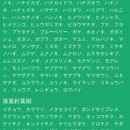
ノキ、ハナイカダ、ハナカイドウ、ハナズオウ、ハナノ
キ、ハナミズキ、ハマナス、ハリギリ、ハリグワ、ハルニ
レ、ハンカチノキ、ハンノキ、ヒメウツギ、ヒメシャラ、
ヒメリンゴ、ヒュウガミズキ、ビヨウヤナギ、ブナ、フヨ
ウ、プラタナス、ブルーベリー、ボケ、ホオノキ、ボダイ
ジュ、ボタン、ポプラ、ポポー、マユミ、マルバノキ、マ
ルメロ、マンサク、ミズキ、ミズナラ、ミツマタ、ミヤギ
ノハギ、ムクゲ、ムクノキ、ムクロジ、ムラサキシキブ、
ムレスズメ、メギ、メグスリノキ、モクゲンジ、モクレ
ン、モミジバフウ、ヤブデマリ、ヤマグワ、ヤマコウバ
シ、ヤマザクラ、ヤマハギ、ヤマブキ、ヤマボウシ、ユキ
ヤナギ、ユスラウメ、ユリノキ、ライラック、リキュウバ
イ、リョウブ、レンギョウ、ロウバイ
落葉針葉樹
イチョウ、カラマツ、メタセコイア、ポンドサイプレス、
ラクウショウ、モウソウチク、マダケ、キッコウチク、ホ
テイチク、キンメイチク、ナリヒラダケ、クロチク、ヤダ