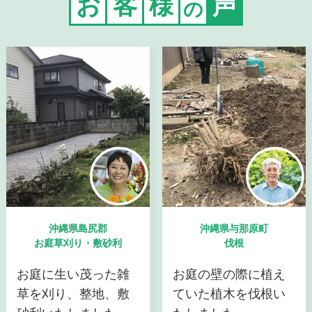
お
客
様
声
の
沖縄県島尻郡
沖縄県与那原町
お庭草刈り・敷砂利
伐根
お庭に生い茂った雑
お庭の壁の際に植え
草を刈り、整地、敷
ていた植木を伐根い