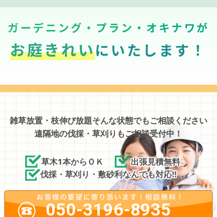
ガーデニング・プラン・オキナワが
お庭きれい
にいたします！
雑草放置・枝伸び放題そんな状態でもご相談ください
遠隔地の伐採・草刈りもご相談受付中！
草木1本からＯＫ
出張見積無料
伐採・草刈り・敷砂利なんでも対応!!
050-3196-8935