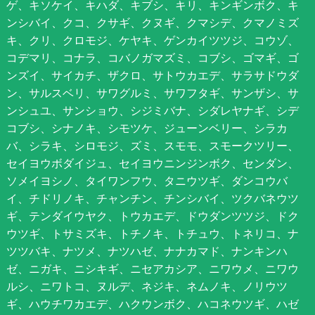
ゲ、キソケイ、キハダ、キブシ、キリ、キンギンボク、キ
ンシバイ、クコ、クサギ、クヌギ、クマシデ、クマノミズ
キ、クリ、クロモジ、ケヤキ、ゲンカイツツジ、コウゾ、
コデマリ、コナラ、コバノガマズミ、コブシ、ゴマギ、ゴ
ンズイ、サイカチ、ザクロ、サトウカエデ、サラサドウダ
ン、サルスベリ、サワグルミ、サワフタギ、サンザシ、サ
ンシュユ、サンショウ、シジミバナ、シダレヤナギ、シデ
コブシ、シナノキ、シモツケ、ジューンベリー、シラカ
バ、シラキ、シロモジ、ズミ、スモモ、スモークツリー、
セイヨウボダイジュ、セイヨウニンジンボク、センダン、
ソメイヨシノ、タイワンフウ、タニウツギ、ダンコウバ
イ、チドリノキ、チャンチン、チンシバイ、ツクバネウツ
ギ、テンダイウヤク、トウカエデ、ドウダンツツジ、ドク
ウツギ、トサミズキ、トチノキ、トチュウ、トネリコ、ナ
ツツバキ、ナツメ、ナツハゼ、ナナカマド、ナンキンハ
ゼ、ニガキ、ニシキギ、ニセアカシア、ニワウメ、ニワウ
ルシ、ニワトコ、ヌルデ、ネジキ、ネムノキ、ノリウツ
ギ、ハウチワカエデ、ハクウンボク、ハコネウツギ、ハゼ