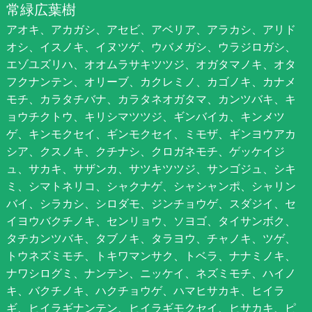
常緑広葉樹
アオキ、アカガシ、アセビ、アベリア、アラカシ、アリド
オシ、イスノキ、イヌツゲ、ウバメガシ、ウラジロガシ、
エゾユズリハ、オオムラサキツツジ、オガタマノキ、オタ
フクナンテン、オリーブ、カクレミノ、カゴノキ、カナメ
モチ、カラタチバナ、カラタネオガタマ、カンツバキ、キ
ョウチクトウ、キリシマツツジ、ギンバイカ、キンメツ
ゲ、キンモクセイ、ギンモクセイ、ミモザ、ギンヨウアカ
シア、クスノキ、クチナシ、クロガネモチ、ゲッケイジ
ュ、サカキ、サザンカ、サツキツツジ、サンゴジュ、シキ
ミ、シマトネリコ、シャクナゲ、シャシャンポ、シャリン
バイ、シラカシ、シロダモ、ジンチョウゲ、スダジイ、セ
イヨウバクチノキ、センリョウ、ソヨゴ、タイサンボク、
タチカンツバキ、タブノキ、タラヨウ、チャノキ、ツゲ、
トウネズミモチ、トキワマンサク、トベラ、ナナミノキ、
ナワシログミ、ナンテン、ニッケイ、ネズミモチ、ハイノ
キ、バクチノキ、ハクチョウゲ、ハマヒサカキ、ヒイラ
ギ、ヒイラギナンテン、ヒイラギモクセイ、ヒサカキ、ピ