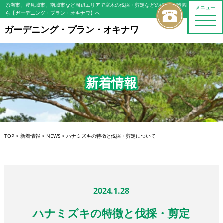
糸満市、豊見城市、南城市など周辺エリアで庭木の伐採・剪定などの植木屋/造園屋をお探しな
メニュー
ら【ガーデニング・プラン・オキナワ】へ
toggle
naviga
ガーデニング・プラン・オキナワ
新着情報
TOP
>
新着情報
>
NEWS
>
ハナミズキの特徴と伐採・剪定について
2024.1.28
ハナミズキの特徴と伐採・剪定