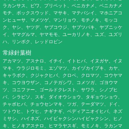
ラカンサス、ビワ、プリペット、ベニカナメ、ベニカナメ
モチ、ボックスウッド、マサキ、マテバシイ、マホニアコ
ンヒューサ、マメツゲ、マンリョウ、モチノキ、モッコ
ク、ヤシ、ヤツデ、ヤブコウジ、ヤブツバキ、ヤブニッケ
イ、ヤマグルマ、ヤマモモ、ユーカリノキ、ユズ、ユズリ
ハ、リンボク、レッドロビン
常緑針葉樹
アカマツ、アスナロ、イチイ、イトヒバ、イヌガヤ、イヌ
マキ、ウラジロモミ、エゾマツ、カイヅカイブキ、カヤ、
キャラボク、クジャクヒバ、クロベ、クロマツ、コウヤマ
キ、コウヨウザン、コノテガシワ、コメツガ、ゴヨウマ
ツ、コニファー、ゴールドクレスト、サワラ、シノブヒ
バ、シラビソ、スギ、ダイオウショウ、タギョウショウ、
チャボヒバ、チョウセンマキ、ツガ、テーダマツ、ドイ、
ツトウヒ、トウヒ、ナギナギ、ペディアニオイヒバ、ネズ
ミサシ、ハイネズ、ハイビャクシンハイビャクシン、ヒノ
キ、ヒノキアスナロ、ヒマラヤスギ、モミノキ、ラカンマ