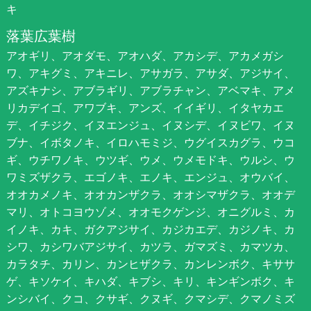
キ
落葉広葉樹
アオギリ、アオダモ、アオハダ、アカシデ、アカメガシ
ワ、アキグミ、アキニレ、アサガラ、アサダ、アジサイ、
アズキナシ、アブラギリ、アブラチャン、アベマキ、アメ
リカデイゴ、アワブキ、アンズ、イイギリ、イタヤカエ
デ、イチジク、イヌエンジュ、イヌシデ、イヌビワ、イヌ
ブナ、イボタノキ、イロハモミジ、ウグイスカグラ、ウコ
ギ、ウチワノキ、ウツギ、ウメ、ウメモドキ、ウルシ、ウ
ワミズザクラ、エゴノキ、エノキ、エンジュ、オウバイ、
オオカメノキ、オオカンザクラ、オオシマザクラ、オオデ
マリ、オトコヨウゾメ、オオモクゲンジ、オニグルミ、カ
イノキ、カキ、ガクアジサイ、カジカエデ、カジノキ、カ
シワ、カシワバアジサイ、カツラ、ガマズミ、カマツカ、
カラタチ、カリン、カンヒザクラ、カンレンボク、キササ
ゲ、キソケイ、キハダ、キブシ、キリ、キンギンボク、キ
ンシバイ、クコ、クサギ、クヌギ、クマシデ、クマノミズ