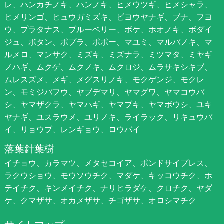
レ、ハンカチノキ、ハンノキ、ヒメウツギ、ヒメシャラ、
ヒメリンゴ、ヒュウガミズキ、ビヨウヤナギ、ブナ、フヨ
ウ、プラタナス、ブルーベリー、ボケ、ホオノキ、ボダイ
ジュ、ボタン、ポプラ、ポポー、マユミ、マルバノキ、マ
ルメロ、マンサク、ミズキ、ミズナラ、ミツマタ、ミヤギ
ノハギ、ムクゲ、ムクノキ、ムクロジ、ムラサキシキブ、
ムレスズメ、メギ、メグスリノキ、モクゲンジ、モクレ
ン、モミジバフウ、ヤブデマリ、ヤマグワ、ヤマコウバ
シ、ヤマザクラ、ヤマハギ、ヤマブキ、ヤマボウシ、ユキ
ヤナギ、ユスラウメ、ユリノキ、ライラック、リキュウバ
イ、リョウブ、レンギョウ、ロウバイ
落葉針葉樹
イチョウ、カラマツ、メタセコイア、ポンドサイプレス、
ラクウショウ、モウソウチク、マダケ、キッコウチク、ホ
テイチク、キンメイチク、ナリヒラダケ、クロチク、ヤダ
ケ、クマザサ、オカメザサ、チゴザサ、オロシマチク