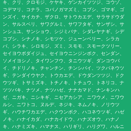
キ、クリ、クロモジ、ケヤキ、ゲンカイツツジ、コウゾ、
コデマリ、コナラ、コバノガマズミ、コブシ、ゴマギ、ゴ
ンズイ、サイカチ、ザクロ、サトウカエデ、サラサドウダ
ン、サルスベリ、サワグルミ、サワフタギ、サンザシ、サ
ンシュユ、サンショウ、シジミバナ、シダレヤナギ、シデ
コブシ、シナノキ、シモツケ、ジューンベリー、シラカ
バ、シラキ、シロモジ、ズミ、スモモ、スモークツリー、
セイヨウボダイジュ、セイヨウニンジンボク、センダン、
ソメイヨシノ、タイワンフウ、タニウツギ、ダンコウバ
イ、チドリノキ、チャンチン、チンシバイ、ツクバネウツ
ギ、テンダイウヤク、トウカエデ、ドウダンツツジ、ドク
ウツギ、トサミズキ、トチノキ、トチュウ、トネリコ、ナ
ツツバキ、ナツメ、ナツハゼ、ナナカマド、ナンキンハ
ゼ、ニガキ、ニシキギ、ニセアカシア、ニワウメ、ニワウ
ルシ、ニワトコ、ヌルデ、ネジキ、ネムノキ、ノリウツ
ギ、ハウチワカエデ、ハクウンボク、ハコネウツギ、ハゼ
ノキ、ハナイカダ、ハナカイドウ、ハナズオウ、ハナノ
キ、ハナミズキ、ハマナス、ハリギリ、ハリグワ、ハルニ