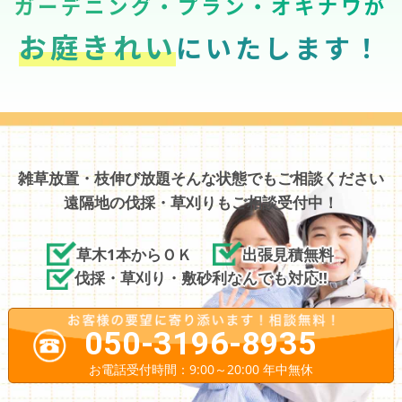
ガーデニング・プラン・オキナワが
お庭きれい
にいたします！
雑草放置・枝伸び放題そんな状態でもご相談ください
遠隔地の伐採・草刈りもご相談受付中！
草木1本からＯＫ
出張見積無料
伐採・草刈り・敷砂利なんでも対応!!
050-3196-8935
お電話受付時間：9:00～20:00 年中無休