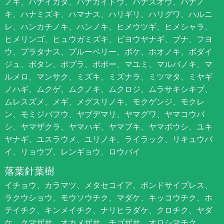
ノキ、ハナイカダ、ハナカイドウ、ハナズオウ、ハナノ
キ、ハナミズキ、ハマナス、ハリギリ、ハリグワ、ハルニ
レ、ハンカチノキ、ハンノキ、ヒメウツギ、ヒメシャラ、
ヒメリンゴ、ヒュウガミズキ、ビヨウヤナギ、ブナ、フヨ
ウ、プラタナス、ブルーベリー、ボケ、ホオノキ、ボダイ
ジュ、ボタン、ポプラ、ポポー、マユミ、マルバノキ、マ
ルメロ、マンサク、ミズキ、ミズナラ、ミツマタ、ミヤギ
ノハギ、ムクゲ、ムクノキ、ムクロジ、ムラサキシキブ、
ムレスズメ、メギ、メグスリノキ、モクゲンジ、モクレ
ン、モミジバフウ、ヤブデマリ、ヤマグワ、ヤマコウバ
シ、ヤマザクラ、ヤマハギ、ヤマブキ、ヤマボウシ、ユキ
ヤナギ、ユスラウメ、ユリノキ、ライラック、リキュウバ
イ、リョウブ、レンギョウ、ロウバイ
落葉針葉樹
イチョウ、カラマツ、メタセコイア、ポンドサイプレス、
ラクウショウ、モウソウチク、マダケ、キッコウチク、ホ
テイチク、キンメイチク、ナリヒラダケ、クロチク、ヤダ
ケ、クマザサ、オカメザサ、チゴザサ、オロシマチク