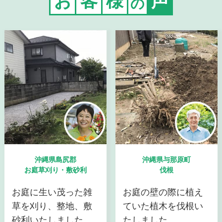
お
客
様
声
の
沖縄県島尻郡
沖縄県与那原町
お庭草刈り・敷砂利
伐根
お庭に生い茂った雑
お庭の壁の際に植え
草を刈り、整地、敷
ていた植木を伐根い
砂利いたしました。
たしました。