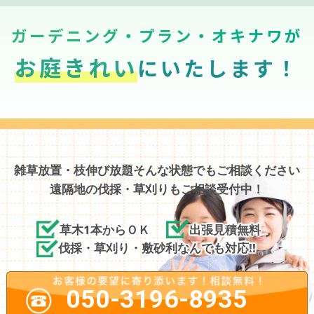
ガーデニング・プラン・オキナワが
お庭きれい
にいたします！
雑草放置・枝伸び放題そんな状態でもご相談ください
遠隔地の伐採・草刈りもご相談受付中！
草木1本からＯＫ
出張見積無料
伐採・草刈り・敷砂利なんでも対応!!
050-3196-8935