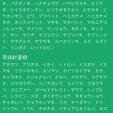
キ、バクチノキ、ハクチョウゲ、ハマヒサカキ、ヒイラ
ギ、ヒイラギナンテン、ヒイラギモクセイ、ヒサカキ、ピ
ラカンサス、ビワ、プリペット、ベニカナメ、ベニカナメ
モチ、ボックスウッド、マサキ、マテバシイ、マホニアコ
ンヒューサ、マメツゲ、マンリョウ、モチノキ、モッコ
ク、ヤシ、ヤツデ、ヤブコウジ、ヤブツバキ、ヤブニッケ
イ、ヤマグルマ、ヤマモモ、ユーカリノキ、ユズ、ユズリ
ハ、リンボク、レッドロビン
常緑針葉樹
アカマツ、アスナロ、イチイ、イトヒバ、イヌガヤ、イヌ
マキ、ウラジロモミ、エゾマツ、カイヅカイブキ、カヤ、
キャラボク、クジャクヒバ、クロベ、クロマツ、コウヤマ
キ、コウヨウザン、コノテガシワ、コメツガ、ゴヨウマ
ツ、コニファー、ゴールドクレスト、サワラ、シノブヒ
バ、シラビソ、スギ、ダイオウショウ、タギョウショウ、
チャボヒバ、チョウセンマキ、ツガ、テーダマツ、ドイ、
ツトウヒ、トウヒ、ナギナギ、ペディアニオイヒバ、ネズ