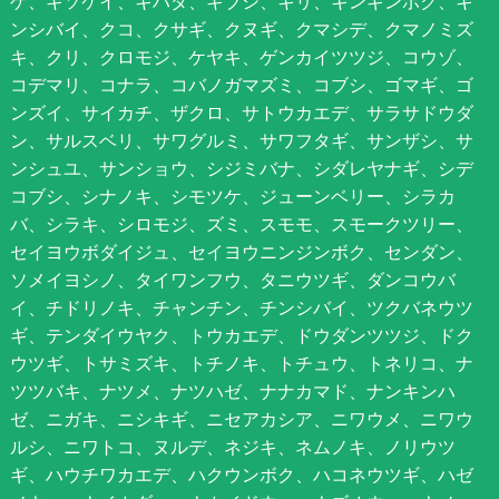
ゲ、キソケイ、キハダ、キブシ、キリ、キンギンボク、キ
ンシバイ、クコ、クサギ、クヌギ、クマシデ、クマノミズ
キ、クリ、クロモジ、ケヤキ、ゲンカイツツジ、コウゾ、
コデマリ、コナラ、コバノガマズミ、コブシ、ゴマギ、ゴ
ンズイ、サイカチ、ザクロ、サトウカエデ、サラサドウダ
ン、サルスベリ、サワグルミ、サワフタギ、サンザシ、サ
ンシュユ、サンショウ、シジミバナ、シダレヤナギ、シデ
コブシ、シナノキ、シモツケ、ジューンベリー、シラカ
バ、シラキ、シロモジ、ズミ、スモモ、スモークツリー、
セイヨウボダイジュ、セイヨウニンジンボク、センダン、
ソメイヨシノ、タイワンフウ、タニウツギ、ダンコウバ
イ、チドリノキ、チャンチン、チンシバイ、ツクバネウツ
ギ、テンダイウヤク、トウカエデ、ドウダンツツジ、ドク
ウツギ、トサミズキ、トチノキ、トチュウ、トネリコ、ナ
ツツバキ、ナツメ、ナツハゼ、ナナカマド、ナンキンハ
ゼ、ニガキ、ニシキギ、ニセアカシア、ニワウメ、ニワウ
ルシ、ニワトコ、ヌルデ、ネジキ、ネムノキ、ノリウツ
ギ、ハウチワカエデ、ハクウンボク、ハコネウツギ、ハゼ