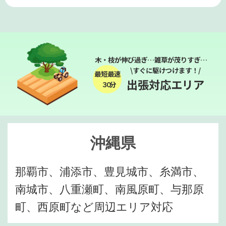
木・枝が伸び過ぎ…雑草が茂りすぎ…
\すぐに駆けつけます！/
最短最速
出張対応エリア
３０分
沖縄県
那覇市、浦添市、豊見城市、糸満市、
南城市、八重瀬町、南風原町、与那原
町、西原町など周辺エリア対応