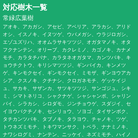
対応樹木一覧
常緑広葉樹
アオキ、アカガシ、アセビ、アベリア、アラカシ、アリド
オシ、イスノキ、イヌツゲ、ウバメガシ、ウラジロガシ、
エゾユズリハ、オオムラサキツツジ、オガタマノキ、オタ
フクナンテン、オリーブ、カクレミノ、カゴノキ、カナメ
モチ、カラタチバナ、カラタネオガタマ、カンツバキ、キ
ョウチクトウ、キリシマツツジ、ギンバイカ、キンメツ
ゲ、キンモクセイ、ギンモクセイ、ミモザ、ギンヨウアカ
シア、クスノキ、クチナシ、クロガネモチ、ゲッケイジ
ュ、サカキ、サザンカ、サツキツツジ、サンゴジュ、シキ
ミ、シマトネリコ、シャクナゲ、シャシャンポ、シャリン
バイ、シラカシ、シロダモ、ジンチョウゲ、スダジイ、セ
イヨウバクチノキ、センリョウ、ソヨゴ、タイサンボク、
タチカンツバキ、タブノキ、タラヨウ、チャノキ、ツゲ、
トウネズミモチ、トキワマンサク、トベラ、ナナミノキ、
ナワシログミ、ナンテン、ニッケイ、ネズミモチ、ハイノ