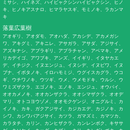
ミサシ、ハイネズ、ハイビャクシンハイビャクシン、ヒノ
キ、ヒノキアスナロ、ヒマラヤスギ、モミノキ、ラカンマ
キ
落葉広葉樹
アオギリ、アオダモ、アオハダ、アカシデ、アカメガシ
ワ、アキグミ、アキニレ、アサガラ、アサダ、アジサイ、
アズキナシ、アブラギリ、アブラチャン、アベマキ、アメ
リカデイゴ、アワブキ、アンズ、イイギリ、イタヤカエ
デ、イチジク、イヌエンジュ、イヌシデ、イヌビワ、イヌ
ブナ、イボタノキ、イロハモミジ、ウグイスカグラ、ウコ
ギ、ウチワノキ、ウツギ、ウメ、ウメモドキ、ウルシ、ウ
ワミズザクラ、エゴノキ、エノキ、エンジュ、オウバイ、
オオカメノキ、オオカンザクラ、オオシマザクラ、オオデ
マリ、オトコヨウゾメ、オオモクゲンジ、オニグルミ、カ
イノキ、カキ、ガクアジサイ、カジカエデ、カジノキ、カ
シワ、カシワバアジサイ、カツラ、ガマズミ、カマツカ、
カラタチ、カリン、カンヒザクラ、カンレンボク、キササ