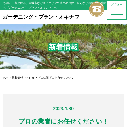
糸満市、豊見城市、南城市など周辺エリアで庭木の伐採・剪定などの植木屋/造園屋をお探しな
メニュー
ら【ガーデニング・プラン・オキナワ】へ
toggle
naviga
ガーデニング・プラン・オキナワ
新着情報
TOP
>
新着情報
>
NEWS
>
プロの業者にお任せください！
2023.1.30
プロの業者にお任せください！