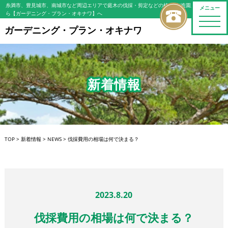
糸満市、豊見城市、南城市など周辺エリアで庭木の伐採・剪定などの植木屋/造園屋をお探しな
メニュー
ら【ガーデニング・プラン・オキナワ】へ
toggle
naviga
ガーデニング・プラン・オキナワ
新着情報
TOP
>
新着情報
>
NEWS
>
伐採費用の相場は何で決まる？
2023.8.20
伐採費用の相場は何で決まる？