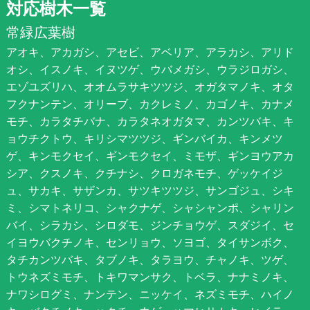
対応樹木一覧
常緑広葉樹
アオキ、アカガシ、アセビ、アベリア、アラカシ、アリド
オシ、イスノキ、イヌツゲ、ウバメガシ、ウラジロガシ、
エゾユズリハ、オオムラサキツツジ、オガタマノキ、オタ
フクナンテン、オリーブ、カクレミノ、カゴノキ、カナメ
モチ、カラタチバナ、カラタネオガタマ、カンツバキ、キ
ョウチクトウ、キリシマツツジ、ギンバイカ、キンメツ
ゲ、キンモクセイ、ギンモクセイ、ミモザ、ギンヨウアカ
シア、クスノキ、クチナシ、クロガネモチ、ゲッケイジ
ュ、サカキ、サザンカ、サツキツツジ、サンゴジュ、シキ
ミ、シマトネリコ、シャクナゲ、シャシャンポ、シャリン
バイ、シラカシ、シロダモ、ジンチョウゲ、スダジイ、セ
イヨウバクチノキ、センリョウ、ソヨゴ、タイサンボク、
タチカンツバキ、タブノキ、タラヨウ、チャノキ、ツゲ、
トウネズミモチ、トキワマンサク、トベラ、ナナミノキ、
ナワシログミ、ナンテン、ニッケイ、ネズミモチ、ハイノ