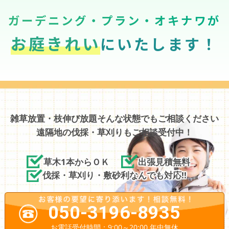
ガーデニング・プラン・オキナワが
お庭きれい
にいたします！
雑草放置・枝伸び放題そんな状態でもご相談ください
遠隔地の伐採・草刈りもご相談受付中！
草木1本からＯＫ
出張見積無料
伐採・草刈り・敷砂利なんでも対応!!
050-3196-8935
お電話受付時間：9:00～20:00 年中無休