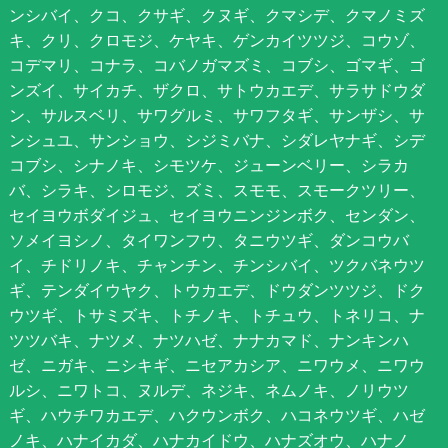
ンシバイ、クコ、クサギ、クヌギ、クマシデ、クマノミズ
キ、クリ、クロモジ、ケヤキ、ゲンカイツツジ、コウゾ、
コデマリ、コナラ、コバノガマズミ、コブシ、ゴマギ、ゴ
ンズイ、サイカチ、ザクロ、サトウカエデ、サラサドウダ
ン、サルスベリ、サワグルミ、サワフタギ、サンザシ、サ
ンシュユ、サンショウ、シジミバナ、シダレヤナギ、シデ
コブシ、シナノキ、シモツケ、ジューンベリー、シラカ
バ、シラキ、シロモジ、ズミ、スモモ、スモークツリー、
セイヨウボダイジュ、セイヨウニンジンボク、センダン、
ソメイヨシノ、タイワンフウ、タニウツギ、ダンコウバ
イ、チドリノキ、チャンチン、チンシバイ、ツクバネウツ
ギ、テンダイウヤク、トウカエデ、ドウダンツツジ、ドク
ウツギ、トサミズキ、トチノキ、トチュウ、トネリコ、ナ
ツツバキ、ナツメ、ナツハゼ、ナナカマド、ナンキンハ
ゼ、ニガキ、ニシキギ、ニセアカシア、ニワウメ、ニワウ
ルシ、ニワトコ、ヌルデ、ネジキ、ネムノキ、ノリウツ
ギ、ハウチワカエデ、ハクウンボク、ハコネウツギ、ハゼ
ノキ、ハナイカダ、ハナカイドウ、ハナズオウ、ハナノ