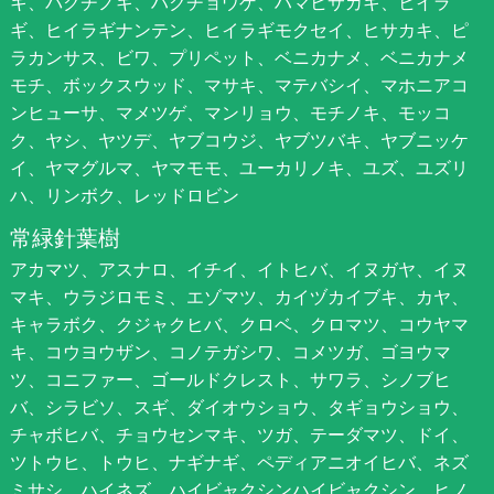
キ、バクチノキ、ハクチョウゲ、ハマヒサカキ、ヒイラ
ギ、ヒイラギナンテン、ヒイラギモクセイ、ヒサカキ、ピ
ラカンサス、ビワ、プリペット、ベニカナメ、ベニカナメ
モチ、ボックスウッド、マサキ、マテバシイ、マホニアコ
ンヒューサ、マメツゲ、マンリョウ、モチノキ、モッコ
ク、ヤシ、ヤツデ、ヤブコウジ、ヤブツバキ、ヤブニッケ
イ、ヤマグルマ、ヤマモモ、ユーカリノキ、ユズ、ユズリ
ハ、リンボク、レッドロビン
常緑針葉樹
アカマツ、アスナロ、イチイ、イトヒバ、イヌガヤ、イヌ
マキ、ウラジロモミ、エゾマツ、カイヅカイブキ、カヤ、
キャラボク、クジャクヒバ、クロベ、クロマツ、コウヤマ
キ、コウヨウザン、コノテガシワ、コメツガ、ゴヨウマ
ツ、コニファー、ゴールドクレスト、サワラ、シノブヒ
バ、シラビソ、スギ、ダイオウショウ、タギョウショウ、
チャボヒバ、チョウセンマキ、ツガ、テーダマツ、ドイ、
ツトウヒ、トウヒ、ナギナギ、ペディアニオイヒバ、ネズ
ミサシ、ハイネズ、ハイビャクシンハイビャクシン、ヒノ