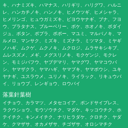
キ、ハナミズキ、ハマナス、ハリギリ、ハリグワ、ハルニ
レ、ハンカチノキ、ハンノキ、ヒメウツギ、ヒメシャラ、
ヒメリンゴ、ヒュウガミズキ、ビヨウヤナギ、ブナ、フヨ
ウ、プラタナス、ブルーベリー、ボケ、ホオノキ、ボダイ
ジュ、ボタン、ポプラ、ポポー、マユミ、マルバノキ、マ
ルメロ、マンサク、ミズキ、ミズナラ、ミツマタ、ミヤギ
ノハギ、ムクゲ、ムクノキ、ムクロジ、ムラサキシキブ、
ムレスズメ、メギ、メグスリノキ、モクゲンジ、モクレ
ン、モミジバフウ、ヤブデマリ、ヤマグワ、ヤマコウバ
シ、ヤマザクラ、ヤマハギ、ヤマブキ、ヤマボウシ、ユキ
ヤナギ、ユスラウメ、ユリノキ、ライラック、リキュウバ
イ、リョウブ、レンギョウ、ロウバイ
落葉針葉樹
イチョウ、カラマツ、メタセコイア、ポンドサイプレス、
ラクウショウ、モウソウチク、マダケ、キッコウチク、ホ
テイチク、キンメイチク、ナリヒラダケ、クロチク、ヤダ
ケ、クマザサ、オカメザサ、チゴザサ、オロシマチク