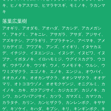
キ、ヒノキアスナロ、ヒマラヤスギ、モミノキ、ラカンマ
キ
落葉広葉樹
アオギリ、アオダモ、アオハダ、アカシデ、アカメガシ
ワ、アキグミ、アキニレ、アサガラ、アサダ、アジサイ、
アズキナシ、アブラギリ、アブラチャン、アベマキ、アメ
リカデイゴ、アワブキ、アンズ、イイギリ、イタヤカエ
デ、イチジク、イヌエンジュ、イヌシデ、イヌビワ、イヌ
ブナ、イボタノキ、イロハモミジ、ウグイスカグラ、ウコ
ギ、ウチワノキ、ウツギ、ウメ、ウメモドキ、ウルシ、ウ
ワミズザクラ、エゴノキ、エノキ、エンジュ、オウバイ、
オオカメノキ、オオカンザクラ、オオシマザクラ、オオデ
マリ、オトコヨウゾメ、オオモクゲンジ、オニグルミ、カ
イノキ、カキ、ガクアジサイ、カジカエデ、カジノキ、カ
シワ、カシワバアジサイ、カツラ、ガマズミ、カマツカ、
カラタチ、カリン、カンヒザクラ、カンレンボク、キササ
ゲ、キソケイ、キハダ、キブシ、キリ、キンギンボク、キ