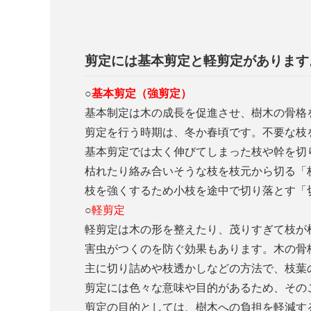
剪定には基本剪定と軽剪定があります
○
基本剪定（強剪定）
基本制定は木の成長を促進させ、樹木の骨格
剪定を行う時期は、冬か春頃です。不要な枝
基本剪定では太く伸びてしまった枝や幹を切
枯れたり絡み合いそうな枝を枝元から切る「
枝を強くするため小枝を途中で切り落とす「
○
軽剪定
軽剪定は木の形を整えたり、茂りすぎて枝が
害虫がつくのを防ぐ効果もあります。木の骨
主に切り詰めや枝透かしなどの方法で、枝葉
剪定には色々な意味や目的があるため、その
剪定の目的としては、樹木への負担を軽減す