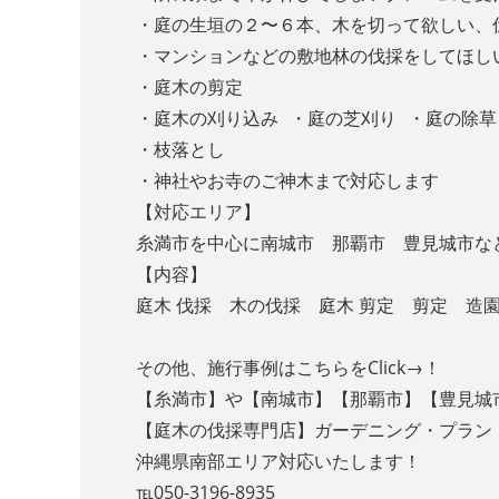
・庭の生垣の２〜６本、木を切って欲しい
・マンションなどの敷地林の伐採をしてほし
・庭木の剪定
・庭木の刈り込み ・庭の芝刈り ・庭の除草
・枝落とし
・神社やお寺のご神木まで対応します
【対応エリア】
糸満市を中心に南城市 那覇市 豊見城市な
【内容】
庭木 伐採 木の伐採 庭木 剪定 剪定 
その他、施行事例はこちらをClick→！
【糸満市】や【南城市】【那覇市】【豊見城
【庭木の伐採専門店】ガーデニング・プラン
沖縄県南部エリア対応いたします！
℡050-3196-8935