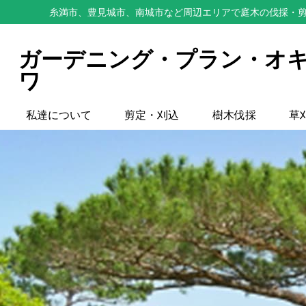
糸満市、豊見城市、南城市など周辺エリアで庭木の伐採・剪
ガーデニング・プラン・オ
ワ
私達について
剪定・刈込
樹木伐採
草