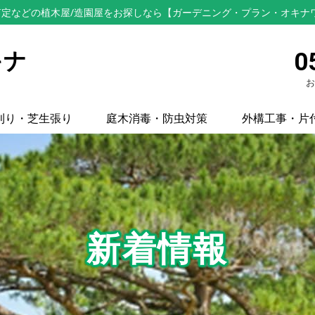
定などの植木屋/造園屋をお探しなら【ガーデニング・プラン・オキナ
キナ
0
お
刈り・芝生張り
庭木消毒・防虫対策
外構工事・片
新着情報