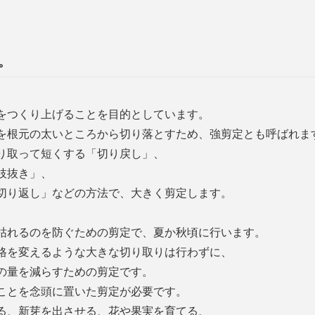
。
をつくり上げることを目的としています。
を根元の太いところから切り落とすため、強剪定とも呼ばれま
り取って短くする「切り戻し」、
枝抜き」、
切り返し」などの方法で、大きく剪定します。
枯れるのを防ぐための剪定で、夏か秋頃に行います。
格を変えるような大きな切り取りは行わずに、
の量を減らすための剪定です。
ことを念頭に置いた剪定が必要です。
る、新芽を出させる、花や果実を育てる、