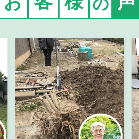
お
客
様
声
の