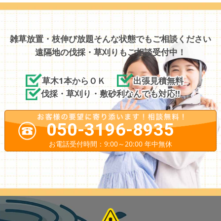
雑草放置・枝伸び放題そんな状態でもご相談ください
遠隔地の伐採・草刈りもご相談受付中！
草木1本からＯＫ
出張見積無料
伐採・草刈り・敷砂利なんでも対応!!
050-3196-8935
お電話受付時間：9:00～20:00 年中無休