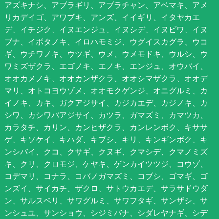
アズキナシ、アブラギリ、アブラチャン、アベマキ、アメ
リカデイゴ、アワブキ、アンズ、イイギリ、イタヤカエ
デ、イチジク、イヌエンジュ、イヌシデ、イヌビワ、イヌ
ブナ、イボタノキ、イロハモミジ、ウグイスカグラ、ウコ
ギ、ウチワノキ、ウツギ、ウメ、ウメモドキ、ウルシ、ウ
ワミズザクラ、エゴノキ、エノキ、エンジュ、オウバイ、
オオカメノキ、オオカンザクラ、オオシマザクラ、オオデ
マリ、オトコヨウゾメ、オオモクゲンジ、オニグルミ、カ
イノキ、カキ、ガクアジサイ、カジカエデ、カジノキ、カ
シワ、カシワバアジサイ、カツラ、ガマズミ、カマツカ、
カラタチ、カリン、カンヒザクラ、カンレンボク、キササ
ゲ、キソケイ、キハダ、キブシ、キリ、キンギンボク、キ
ンシバイ、クコ、クサギ、クヌギ、クマシデ、クマノミズ
キ、クリ、クロモジ、ケヤキ、ゲンカイツツジ、コウゾ、
コデマリ、コナラ、コバノガマズミ、コブシ、ゴマギ、ゴ
ンズイ、サイカチ、ザクロ、サトウカエデ、サラサドウダ
ン、サルスベリ、サワグルミ、サワフタギ、サンザシ、サ
ンシュユ、サンショウ、シジミバナ、シダレヤナギ、シデ