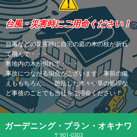
台風・災害時にご用命ください！
台風などの災害時に自宅の庭の木の枝が折れ
て飛んで・・・
敷地内の木が倒れて・・・
事故につながる場合がございます。事前の備
えももちろん、 散乱した木々や草の処理な
ど事後のことでも当社をご用命ください！
ガーデニング・プラン・オキナワ
〒901-0303