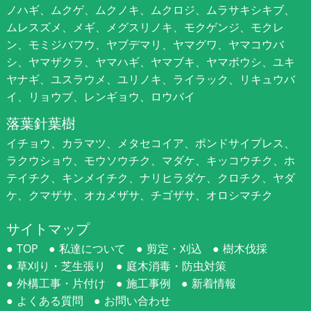
ノハギ、ムクゲ、ムクノキ、ムクロジ、ムラサキシキブ、
ムレスズメ、メギ、メグスリノキ、モクゲンジ、モクレ
ン、モミジバフウ、ヤブデマリ、ヤマグワ、ヤマコウバ
シ、ヤマザクラ、ヤマハギ、ヤマブキ、ヤマボウシ、ユキ
ヤナギ、ユスラウメ、ユリノキ、ライラック、リキュウバ
イ、リョウブ、レンギョウ、ロウバイ
落葉針葉樹
イチョウ、カラマツ、メタセコイア、ポンドサイプレス、
ラクウショウ、モウソウチク、マダケ、キッコウチク、ホ
テイチク、キンメイチク、ナリヒラダケ、クロチク、ヤダ
ケ、クマザサ、オカメザサ、チゴザサ、オロシマチク
サイトマップ
TOP
私達について
剪定・刈込
樹木伐採
草刈り・芝生張り
庭木消毒・防虫対策
外構工事・片付け
施工事例
新着情報
よくある質問
お問い合わせ