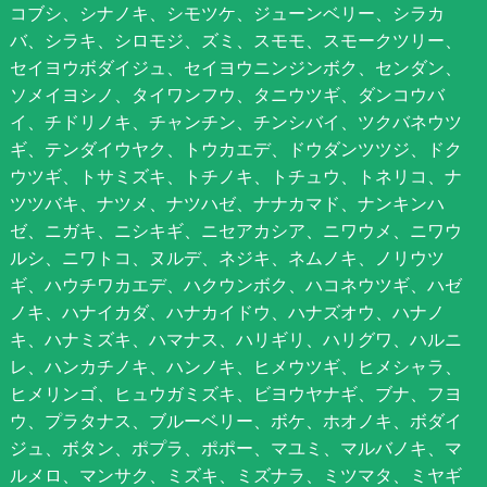
コブシ、シナノキ、シモツケ、ジューンベリー、シラカ
バ、シラキ、シロモジ、ズミ、スモモ、スモークツリー、
セイヨウボダイジュ、セイヨウニンジンボク、センダン、
ソメイヨシノ、タイワンフウ、タニウツギ、ダンコウバ
イ、チドリノキ、チャンチン、チンシバイ、ツクバネウツ
ギ、テンダイウヤク、トウカエデ、ドウダンツツジ、ドク
ウツギ、トサミズキ、トチノキ、トチュウ、トネリコ、ナ
ツツバキ、ナツメ、ナツハゼ、ナナカマド、ナンキンハ
ゼ、ニガキ、ニシキギ、ニセアカシア、ニワウメ、ニワウ
ルシ、ニワトコ、ヌルデ、ネジキ、ネムノキ、ノリウツ
ギ、ハウチワカエデ、ハクウンボク、ハコネウツギ、ハゼ
ノキ、ハナイカダ、ハナカイドウ、ハナズオウ、ハナノ
キ、ハナミズキ、ハマナス、ハリギリ、ハリグワ、ハルニ
レ、ハンカチノキ、ハンノキ、ヒメウツギ、ヒメシャラ、
ヒメリンゴ、ヒュウガミズキ、ビヨウヤナギ、ブナ、フヨ
ウ、プラタナス、ブルーベリー、ボケ、ホオノキ、ボダイ
ジュ、ボタン、ポプラ、ポポー、マユミ、マルバノキ、マ
ルメロ、マンサク、ミズキ、ミズナラ、ミツマタ、ミヤギ