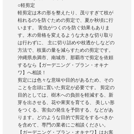
○軽剪定
軽剪定は木の形を整えたり、茂りすぎて枝が
枯れるのを防ぐための剪定で、夏か秋頃に行
います。 害虫がつくのを防ぐ効果もありま
す。木の骨格を変えるような大きな切り取り
は行わずに、 主に切り詰めや枝透かしなどの
方法で、枝葉の量を減らすための剪定です。
沖縄県糸満市、南城市、那覇市で剪定を依頼
するなら【ガーデニング・プラン・オキナ
ワ】へ相談！
剪定には色々な意味や目的があるため、その
ことを念頭に置いた剪定が必要です。 剪定の
目的としては、樹木への負担を軽減する、新
芽を出させる、花や果実を育てる、 美しい形
をつくる、害虫の発生を予防する、などがあ
ります。どのような目的で剪定をするべきか
を含めて、専門の業者にご相談ください。
【ガーデニング・プラン・オキナワ】はお客