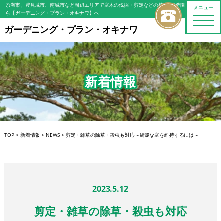
糸満市、豊見城市、南城市など周辺エリアで庭木の伐採・剪定などの植木屋/造園屋をお探しな
メニュー
ら【ガーデニング・プラン・オキナワ】へ
toggle
naviga
ガーデニング・プラン・オキナワ
新着情報
TOP
>
新着情報
>
NEWS
>
剪定・雑草の除草・殺虫も対応～綺麗な庭を維持するには～
2023.5.12
剪定・雑草の除草・殺虫も対応