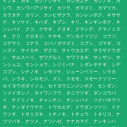
イノキ、カキ、ガクアジサイ、カジカエデ、カジノキ、カ
シワ、カシワバアジサイ、カツラ、ガマズミ、カマツカ、
カラタチ、カリン、カンヒザクラ、カンレンボク、キササ
ゲ、キソケイ、キハダ、キブシ、キリ、キンギンボク、キ
ンシバイ、クコ、クサギ、クヌギ、クマシデ、クマノミズ
キ、クリ、クロモジ、ケヤキ、ゲンカイツツジ、コウゾ、
コデマリ、コナラ、コバノガマズミ、コブシ、ゴマギ、ゴ
ンズイ、サイカチ、ザクロ、サトウカエデ、サラサドウダ
ン、サルスベリ、サワグルミ、サワフタギ、サンザシ、サ
ンシュユ、サンショウ、シジミバナ、シダレヤナギ、シデ
コブシ、シナノキ、シモツケ、ジューンベリー、シラカ
バ、シラキ、シロモジ、ズミ、スモモ、スモークツリー、
セイヨウボダイジュ、セイヨウニンジンボク、センダン、
ソメイヨシノ、タイワンフウ、タニウツギ、ダンコウバ
イ、チドリノキ、チャンチン、チンシバイ、ツクバネウツ
ギ、テンダイウヤク、トウカエデ、ドウダンツツジ、ドク
ウツギ、トサミズキ、トチノキ、トチュウ、トネリコ、ナ
ツツバキ、ナツメ、ナツハゼ、ナナカマド、ナンキンハ