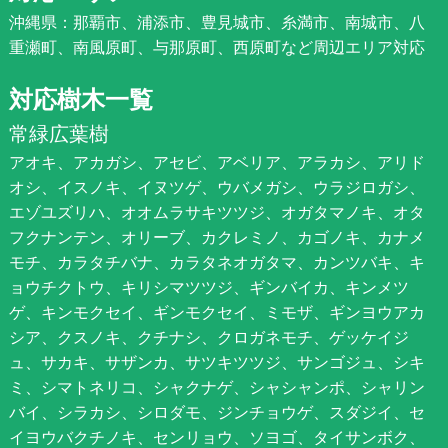
沖縄県：那覇市、浦添市、豊見城市、糸満市、南城市、八
重瀬町、南風原町、与那原町、西原町など周辺エリア対応
対応樹木一覧
常緑広葉樹
アオキ、アカガシ、アセビ、アベリア、アラカシ、アリド
オシ、イスノキ、イヌツゲ、ウバメガシ、ウラジロガシ、
エゾユズリハ、オオムラサキツツジ、オガタマノキ、オタ
フクナンテン、オリーブ、カクレミノ、カゴノキ、カナメ
モチ、カラタチバナ、カラタネオガタマ、カンツバキ、キ
ョウチクトウ、キリシマツツジ、ギンバイカ、キンメツ
ゲ、キンモクセイ、ギンモクセイ、ミモザ、ギンヨウアカ
シア、クスノキ、クチナシ、クロガネモチ、ゲッケイジ
ュ、サカキ、サザンカ、サツキツツジ、サンゴジュ、シキ
ミ、シマトネリコ、シャクナゲ、シャシャンポ、シャリン
バイ、シラカシ、シロダモ、ジンチョウゲ、スダジイ、セ
イヨウバクチノキ、センリョウ、ソヨゴ、タイサンボク、