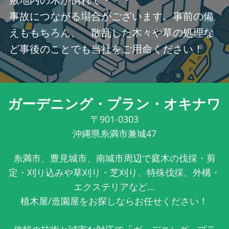
事故につながる場合がございます。事前の備
えももちろん、 散乱した木々や草の処理な
ど事後のことでも当社をご用命ください！
ガーデニング・プラン・オキナワ
〒901-0303
沖縄県糸満市兼城47
糸満市、豊見城市、南城市周辺で庭木の伐採・剪
定・刈り込みや草刈り・芝刈り、特殊伐採、外構・
エクステリアなど...
植木屋/造園屋をお探しならお任せください！