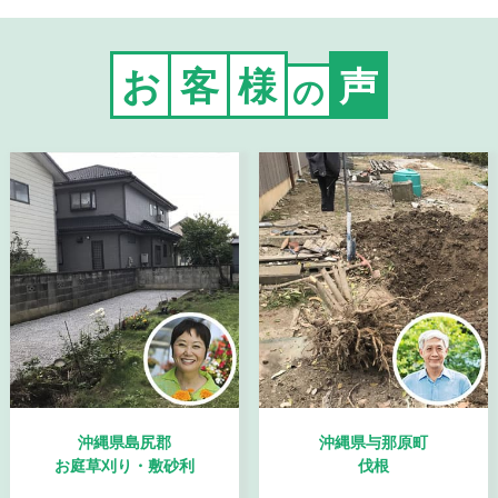
お
客
様
声
の
沖縄県島尻郡
沖縄県与那原町
お庭草刈り・敷砂利
伐根