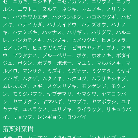
ゼ、ニガキ、ニシキギ、ニセアカシア、ニワウメ、ニワウ
ルシ、ニワトコ、ヌルデ、ネジキ、ネムノキ、ノリウツ
ギ、ハウチワカエデ、ハクウンボク、ハコネウツギ、ハゼ
ノキ、ハナイカダ、ハナカイドウ、ハナズオウ、ハナノ
キ、ハナミズキ、ハマナス、ハリギリ、ハリグワ、ハルニ
レ、ハンカチノキ、ハンノキ、ヒメウツギ、ヒメシャラ、
ヒメリンゴ、ヒュウガミズキ、ビヨウヤナギ、ブナ、フヨ
ウ、プラタナス、ブルーベリー、ボケ、ホオノキ、ボダイ
ジュ、ボタン、ポプラ、ポポー、マユミ、マルバノキ、マ
ルメロ、マンサク、ミズキ、ミズナラ、ミツマタ、ミヤギ
ノハギ、ムクゲ、ムクノキ、ムクロジ、ムラサキシキブ、
ムレスズメ、メギ、メグスリノキ、モクゲンジ、モクレ
ン、モミジバフウ、ヤブデマリ、ヤマグワ、ヤマコウバ
シ、ヤマザクラ、ヤマハギ、ヤマブキ、ヤマボウシ、ユキ
ヤナギ、ユスラウメ、ユリノキ、ライラック、リキュウバ
イ、リョウブ、レンギョウ、ロウバイ
落葉針葉樹
イチョウ、カラマツ、メタセコイア、ポンドサイプレス、