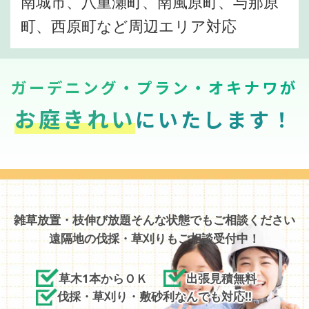
南城市、八重瀬町、南風原町、与那原
町、西原町など周辺エリア対応
ガーデニング・プラン・オキナワが
お庭きれい
にいたします！
雑草放置・枝伸び放題そんな状態でもご相談ください
遠隔地の伐採・草刈りもご相談受付中！
草木1本からＯＫ
出張見積無料
伐採・草刈り・敷砂利なんでも対応!!