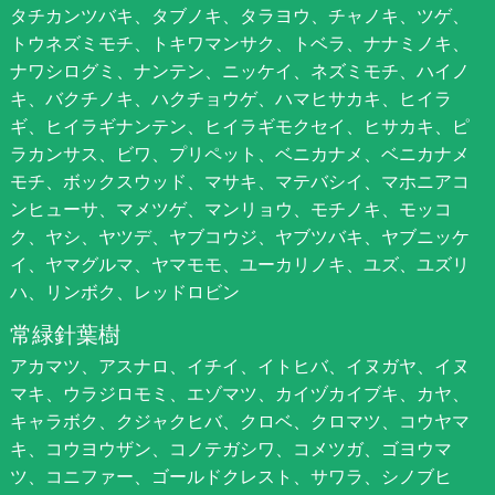
タチカンツバキ、タブノキ、タラヨウ、チャノキ、ツゲ、
トウネズミモチ、トキワマンサク、トベラ、ナナミノキ、
ナワシログミ、ナンテン、ニッケイ、ネズミモチ、ハイノ
キ、バクチノキ、ハクチョウゲ、ハマヒサカキ、ヒイラ
ギ、ヒイラギナンテン、ヒイラギモクセイ、ヒサカキ、ピ
ラカンサス、ビワ、プリペット、ベニカナメ、ベニカナメ
モチ、ボックスウッド、マサキ、マテバシイ、マホニアコ
ンヒューサ、マメツゲ、マンリョウ、モチノキ、モッコ
ク、ヤシ、ヤツデ、ヤブコウジ、ヤブツバキ、ヤブニッケ
イ、ヤマグルマ、ヤマモモ、ユーカリノキ、ユズ、ユズリ
ハ、リンボク、レッドロビン
常緑針葉樹
アカマツ、アスナロ、イチイ、イトヒバ、イヌガヤ、イヌ
マキ、ウラジロモミ、エゾマツ、カイヅカイブキ、カヤ、
キャラボク、クジャクヒバ、クロベ、クロマツ、コウヤマ
キ、コウヨウザン、コノテガシワ、コメツガ、ゴヨウマ
ツ、コニファー、ゴールドクレスト、サワラ、シノブヒ