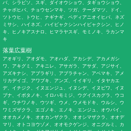
バ、シラビソ、スギ、ダイオウショウ、タギョウショウ、
チャボヒバ、チョウセンマキ、ツガ、テーダマツ、ドイ、
ツトウヒ、トウヒ、ナギナギ、ペディアニオイヒバ、ネズ
ミサシ、ハイネズ、ハイビャクシンハイビャクシン、ヒノ
キ、ヒノキアスナロ、ヒマラヤスギ、モミノキ、ラカンマ
キ
落葉広葉樹
アオギリ、アオダモ、アオハダ、アカシデ、アカメガシ
ワ、アキグミ、アキニレ、アサガラ、アサダ、アジサイ、
アズキナシ、アブラギリ、アブラチャン、アベマキ、アメ
リカデイゴ、アワブキ、アンズ、イイギリ、イタヤカエ
デ、イチジク、イヌエンジュ、イヌシデ、イヌビワ、イヌ
ブナ、イボタノキ、イロハモミジ、ウグイスカグラ、ウコ
ギ、ウチワノキ、ウツギ、ウメ、ウメモドキ、ウルシ、ウ
ワミズザクラ、エゴノキ、エノキ、エンジュ、オウバイ、
オオカメノキ、オオカンザクラ、オオシマザクラ、オオデ
マリ、オトコヨウゾメ、オオモクゲンジ、オニグルミ、カ