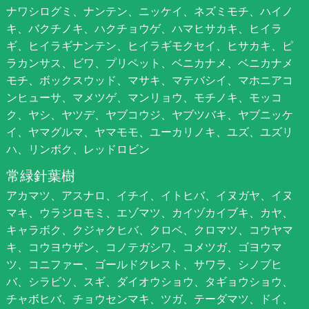
ナワシログミ、ナンテン、ニッケイ、ネズミモチ、ハイノ
キ、バクチノキ、ハクチョウゲ、ハマヒサカキ、ヒイラ
ギ、ヒイラギナンテン、ヒイラギモクセイ、ヒサカキ、ピ
ラカンサス、ビワ、プリペット、ベニカナメ、ベニカナメ
モチ、ボックスウッド、マサキ、マテバシイ、マホニアコ
ンヒューサ、マメツゲ、マンリョウ、モチノキ、モッコ
ク、ヤシ、ヤツデ、ヤブコウジ、ヤブツバキ、ヤブニッケ
イ、ヤマグルマ、ヤマモモ、ユーカリノキ、ユズ、ユズリ
ハ、リンボク、レッドロビン
常緑針葉樹
アカマツ、アスナロ、イチイ、イトヒバ、イヌガヤ、イヌ
マキ、ウラジロモミ、エゾマツ、カイヅカイブキ、カヤ、
キャラボク、クジャクヒバ、クロベ、クロマツ、コウヤマ
キ、コウヨウザン、コノテガシワ、コメツガ、ゴヨウマ
ツ、コニファー、ゴールドクレスト、サワラ、シノブヒ
バ、シラビソ、スギ、ダイオウショウ、タギョウショウ、
チャボヒバ、チョウセンマキ、ツガ、テーダマツ、ドイ、