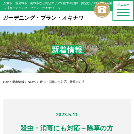
糸満市、豊見城市、南城市など周辺エリアで庭木の伐採・剪定などの植木屋/造園屋をお探しな
メニュー
ら【ガーデニング・プラン・オキナワ】へ
toggle
naviga
ガーデニング・プラン・オキナワ
新着情報
TOP
>
新着情報
>
NEWS
>
殺虫・消毒にも対応～除草の方法～
2023.5.11
殺虫・消毒にも対応～除草の方