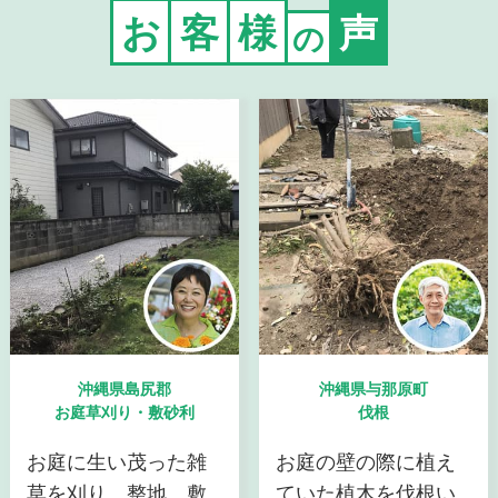
お
客
様
声
の
沖縄県島尻郡
沖縄県与那原町
お庭草刈り・敷砂利
伐根
お庭に生い茂った雑
お庭の壁の際に植え
草を刈り、整地、敷
ていた植木を伐根い