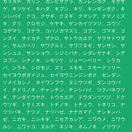
カラタチ、カリン、カンヒザクラ、カンレンボク、キササ
ゲ、キソケイ、キハダ、キブシ、キリ、キンギンボク、キ
ンシバイ、クコ、クサギ、クヌギ、クマシデ、クマノミズ
キ、クリ、クロモジ、ケヤキ、ゲンカイツツジ、コウゾ、
コデマリ、コナラ、コバノガマズミ、コブシ、ゴマギ、ゴ
ンズイ、サイカチ、ザクロ、サトウカエデ、サラサドウダ
ン、サルスベリ、サワグルミ、サワフタギ、サンザシ、サ
ンシュユ、サンショウ、シジミバナ、シダレヤナギ、シデ
コブシ、シナノキ、シモツケ、ジューンベリー、シラカ
バ、シラキ、シロモジ、ズミ、スモモ、スモークツリー、
セイヨウボダイジュ、セイヨウニンジンボク、センダン、
ソメイヨシノ、タイワンフウ、タニウツギ、ダンコウバ
イ、チドリノキ、チャンチン、チンシバイ、ツクバネウツ
ギ、テンダイウヤク、トウカエデ、ドウダンツツジ、ドク
ウツギ、トサミズキ、トチノキ、トチュウ、トネリコ、ナ
ツツバキ、ナツメ、ナツハゼ、ナナカマド、ナンキンハ
ゼ、ニガキ、ニシキギ、ニセアカシア、ニワウメ、ニワウ
ルシ、ニワトコ、ヌルデ、ネジキ、ネムノキ、ノリウツ