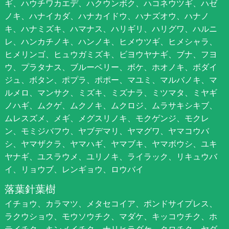
ギ、ハウチワカエデ、ハクウンボク、ハコネウツギ、ハゼ
ノキ、ハナイカダ、ハナカイドウ、ハナズオウ、ハナノ
キ、ハナミズキ、ハマナス、ハリギリ、ハリグワ、ハルニ
レ、ハンカチノキ、ハンノキ、ヒメウツギ、ヒメシャラ、
ヒメリンゴ、ヒュウガミズキ、ビヨウヤナギ、ブナ、フヨ
ウ、プラタナス、ブルーベリー、ボケ、ホオノキ、ボダイ
ジュ、ボタン、ポプラ、ポポー、マユミ、マルバノキ、マ
ルメロ、マンサク、ミズキ、ミズナラ、ミツマタ、ミヤギ
ノハギ、ムクゲ、ムクノキ、ムクロジ、ムラサキシキブ、
ムレスズメ、メギ、メグスリノキ、モクゲンジ、モクレ
ン、モミジバフウ、ヤブデマリ、ヤマグワ、ヤマコウバ
シ、ヤマザクラ、ヤマハギ、ヤマブキ、ヤマボウシ、ユキ
ヤナギ、ユスラウメ、ユリノキ、ライラック、リキュウバ
イ、リョウブ、レンギョウ、ロウバイ
落葉針葉樹
イチョウ、カラマツ、メタセコイア、ポンドサイプレス、
ラクウショウ、モウソウチク、マダケ、キッコウチク、ホ
テイチク、キンメイチク、ナリヒラダケ、クロチク、ヤダ