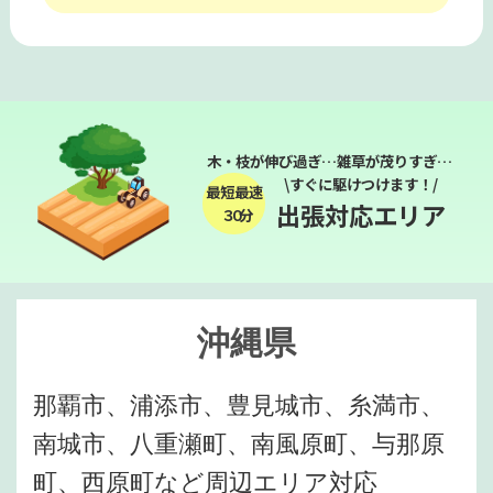
木・枝が伸び過ぎ…雑草が茂りすぎ…
\すぐに駆けつけます！/
最短最速
出張対応エリア
３０分
沖縄県
那覇市、浦添市、豊見城市、糸満市、
南城市、八重瀬町、南風原町、与那原
町、西原町など周辺エリア対応