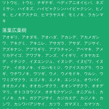
ツトウヒ、トウヒ、ナギナギ、ペディアニオイヒバ、ネズ
ミサシ、ハイネズ、ハイビャクシンハイビャクシン、ヒノ
キ、ヒノキアスナロ、ヒマラヤスギ、モミノキ、ラカンマ
キ
落葉広葉樹
アオギリ、アオダモ、アオハダ、アカシデ、アカメガシ
ワ、アキグミ、アキニレ、アサガラ、アサダ、アジサイ、
アズキナシ、アブラギリ、アブラチャン、アベマキ、アメ
リカデイゴ、アワブキ、アンズ、イイギリ、イタヤカエ
デ、イチジク、イヌエンジュ、イヌシデ、イヌビワ、イヌ
ブナ、イボタノキ、イロハモミジ、ウグイスカグラ、ウコ
ギ、ウチワノキ、ウツギ、ウメ、ウメモドキ、ウルシ、ウ
ワミズザクラ、エゴノキ、エノキ、エンジュ、オウバイ、
オオカメノキ、オオカンザクラ、オオシマザクラ、オオデ
マリ、オトコヨウゾメ、オオモクゲンジ、オニグルミ、カ
イノキ、カキ、ガクアジサイ、カジカエデ、カジノキ、カ
シワ、カシワバアジサイ、カツラ、ガマズミ、カマツカ、