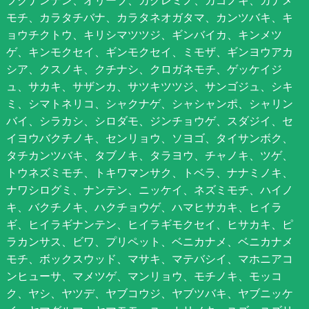
モチ、カラタチバナ、カラタネオガタマ、カンツバキ、キ
ョウチクトウ、キリシマツツジ、ギンバイカ、キンメツ
ゲ、キンモクセイ、ギンモクセイ、ミモザ、ギンヨウアカ
シア、クスノキ、クチナシ、クロガネモチ、ゲッケイジ
ュ、サカキ、サザンカ、サツキツツジ、サンゴジュ、シキ
ミ、シマトネリコ、シャクナゲ、シャシャンポ、シャリン
バイ、シラカシ、シロダモ、ジンチョウゲ、スダジイ、セ
イヨウバクチノキ、センリョウ、ソヨゴ、タイサンボク、
タチカンツバキ、タブノキ、タラヨウ、チャノキ、ツゲ、
トウネズミモチ、トキワマンサク、トベラ、ナナミノキ、
ナワシログミ、ナンテン、ニッケイ、ネズミモチ、ハイノ
キ、バクチノキ、ハクチョウゲ、ハマヒサカキ、ヒイラ
ギ、ヒイラギナンテン、ヒイラギモクセイ、ヒサカキ、ピ
ラカンサス、ビワ、プリペット、ベニカナメ、ベニカナメ
モチ、ボックスウッド、マサキ、マテバシイ、マホニアコ
ンヒューサ、マメツゲ、マンリョウ、モチノキ、モッコ
ク、ヤシ、ヤツデ、ヤブコウジ、ヤブツバキ、ヤブニッケ