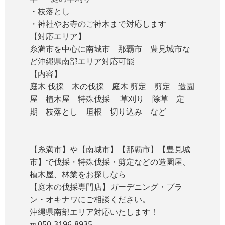
・枝落とし
・神社やお寺のご神木まで対応します
【対応エリア】
糸満市を中心に南城市 那覇市 豊見城市な
ど沖縄県南部エリア対応可能
【内容】
庭木 伐採 木の伐採 庭木 剪定 剪定 造園
屋 植木屋 特殊伐採 草刈り 除草 定
期 枝落とし 垣根 切り込み など
【糸満市】や【南城市】【那覇市】【豊見城
市】で伐採・特殊伐採・剪定などの造園屋、
植木屋、林業をお探しなら
【庭木の伐採専門店】ガーデニング・プラ
ン・オキナワにご相談ください。
沖縄県南部エリア対応いたします！
℡050-3196-8935