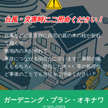
台風・災害時にご用命ください！
台風などの災害時に自宅の庭の木の枝が折れ
て飛んで・・・
敷地内の木が倒れて・・・
事故につながる場合がございます。事前の備
えももちろん、 散乱した木々や草の処理な
ど事後のことでも当社をご用命ください！
ガーデニング・プラン・オキナワ
〒901-0303