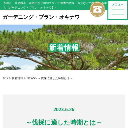
糸満市、豊見城市、南城市など周辺エリアで庭木の伐採・剪定などの植木屋/造園屋をお探しな
メニュー
ら【ガーデニング・プラン・オキナワ】へ
toggle
naviga
ガーデニング・プラン・オキナワ
新着情報
TOP
>
新着情報
>
NEWS
>
～伐採に適した時期とは～
2023.6.26
～伐採に適した時期とは～