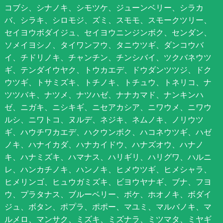
コブシ、シナノキ、シモツケ、ジューンベリー、シラカ
バ、シラキ、シロモジ、ズミ、スモモ、スモークツリー、
セイヨウボダイジュ、セイヨウニンジンボク、センダン、
ソメイヨシノ、タイワンフウ、タニウツギ、ダンコウバ
イ、チドリノキ、チャンチン、チンシバイ、ツクバネウツ
ギ、テンダイウヤク、トウカエデ、ドウダンツツジ、ドク
ウツギ、トサミズキ、トチノキ、トチュウ、トネリコ、ナ
ツツバキ、ナツメ、ナツハゼ、ナナカマド、ナンキンハ
ゼ、ニガキ、ニシキギ、ニセアカシア、ニワウメ、ニワウ
ルシ、ニワトコ、ヌルデ、ネジキ、ネムノキ、ノリウツ
ギ、ハウチワカエデ、ハクウンボク、ハコネウツギ、ハゼ
ノキ、ハナイカダ、ハナカイドウ、ハナズオウ、ハナノ
キ、ハナミズキ、ハマナス、ハリギリ、ハリグワ、ハルニ
レ、ハンカチノキ、ハンノキ、ヒメウツギ、ヒメシャラ、
ヒメリンゴ、ヒュウガミズキ、ビヨウヤナギ、ブナ、フヨ
ウ、プラタナス、ブルーベリー、ボケ、ホオノキ、ボダイ
ジュ、ボタン、ポプラ、ポポー、マユミ、マルバノキ、マ
ルメロ、マンサク、ミズキ、ミズナラ、ミツマタ、ミヤギ