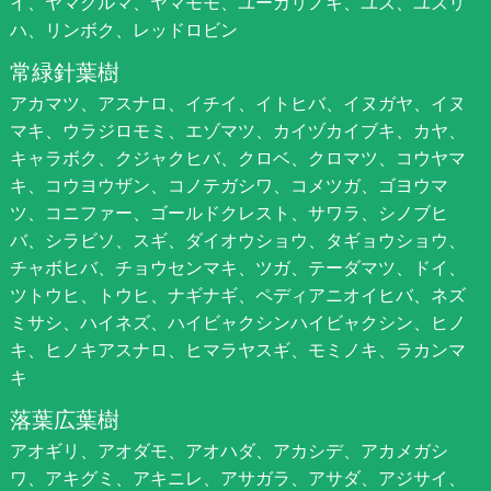
イ、ヤマグルマ、ヤマモモ、ユーカリノキ、ユズ、ユズリ
ハ、リンボク、レッドロビン
常緑針葉樹
アカマツ、アスナロ、イチイ、イトヒバ、イヌガヤ、イヌ
マキ、ウラジロモミ、エゾマツ、カイヅカイブキ、カヤ、
キャラボク、クジャクヒバ、クロベ、クロマツ、コウヤマ
キ、コウヨウザン、コノテガシワ、コメツガ、ゴヨウマ
ツ、コニファー、ゴールドクレスト、サワラ、シノブヒ
バ、シラビソ、スギ、ダイオウショウ、タギョウショウ、
チャボヒバ、チョウセンマキ、ツガ、テーダマツ、ドイ、
ツトウヒ、トウヒ、ナギナギ、ペディアニオイヒバ、ネズ
ミサシ、ハイネズ、ハイビャクシンハイビャクシン、ヒノ
キ、ヒノキアスナロ、ヒマラヤスギ、モミノキ、ラカンマ
キ
落葉広葉樹
アオギリ、アオダモ、アオハダ、アカシデ、アカメガシ
ワ、アキグミ、アキニレ、アサガラ、アサダ、アジサイ、