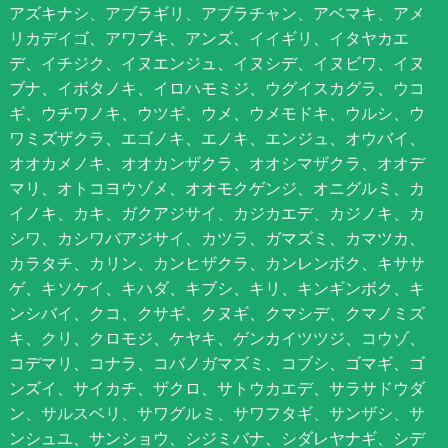
アズキナシ、アブラギリ、アブラチャン、アベマキ、アメ
リカデイゴ、アワブキ、アンズ、イイギリ、イタヤカエ
デ、イチジク、イヌエンジュ、イヌシデ、イヌビワ、イヌ
ブナ、イボタノキ、イロハモミジ、ウグイスカグラ、ウコ
ギ、ウチワノキ、ウツギ、ウメ、ウメモドキ、ウルシ、ウ
ワミズザクラ、エゴノキ、エノキ、エンジュ、オウバイ、
オオカメノキ、オオカンザクラ、オオシマザクラ、オオデ
マリ、オトコヨウゾメ、オオモクゲンジ、オニグルミ、カ
イノキ、カキ、ガクアジサイ、カジカエデ、カジノキ、カ
シワ、カシワバアジサイ、カツラ、ガマズミ、カマツカ、
カラタチ、カリン、カンヒザクラ、カンレンボク、キササ
ゲ、キソケイ、キハダ、キブシ、キリ、キンギンボク、キ
ンシバイ、クコ、クサギ、クヌギ、クマシデ、クマノミズ
キ、クリ、クロモジ、ケヤキ、ゲンカイツツジ、コウゾ、
コデマリ、コナラ、コバノガマズミ、コブシ、ゴマギ、ゴ
ンズイ、サイカチ、ザクロ、サトウカエデ、サラサドウダ
ン、サルスベリ、サワグルミ、サワフタギ、サンザシ、サ
ンシュユ、サンショウ、シジミバナ、シダレヤナギ、シデ