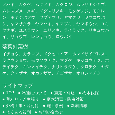
ノハギ、ムクゲ、ムクノキ、ムクロジ、ムラサキシキブ、
ムレスズメ、メギ、メグスリノキ、モクゲンジ、モクレ
ン、モミジバフウ、ヤブデマリ、ヤマグワ、ヤマコウバ
シ、ヤマザクラ、ヤマハギ、ヤマブキ、ヤマボウシ、ユキ
ヤナギ、ユスラウメ、ユリノキ、ライラック、リキュウバ
イ、リョウブ、レンギョウ、ロウバイ
落葉針葉樹
イチョウ、カラマツ、メタセコイア、ポンドサイプレス、
ラクウショウ、モウソウチク、マダケ、キッコウチク、ホ
テイチク、キンメイチク、ナリヒラダケ、クロチク、ヤダ
ケ、クマザサ、オカメザサ、チゴザサ、オロシマチク
サイトマップ
TOP
私達について
剪定・刈込
樹木伐採
草刈り・芝生張り
庭木消毒・防虫対策
外構工事・片付け
施工事例
新着情報
よくある質問
お問い合わせ