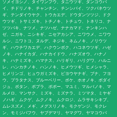
ソメイヨシノ、タイワンフウ、タニウツギ、ダンコウバ
イ、チドリノキ、チャンチン、チンシバイ、ツクバネウツ
ギ、テンダイウヤク、トウカエデ、ドウダンツツジ、ドク
ウツギ、トサミズキ、トチノキ、トチュウ、トネリコ、ナ
ツツバキ、ナツメ、ナツハゼ、ナナカマド、ナンキンハ
ゼ、ニガキ、ニシキギ、ニセアカシア、ニワウメ、ニワウ
ルシ、ニワトコ、ヌルデ、ネジキ、ネムノキ、ノリウツ
ギ、ハウチワカエデ、ハクウンボク、ハコネウツギ、ハゼ
ノキ、ハナイカダ、ハナカイドウ、ハナズオウ、ハナノ
キ、ハナミズキ、ハマナス、ハリギリ、ハリグワ、ハルニ
レ、ハンカチノキ、ハンノキ、ヒメウツギ、ヒメシャラ、
ヒメリンゴ、ヒュウガミズキ、ビヨウヤナギ、ブナ、フヨ
ウ、プラタナス、ブルーベリー、ボケ、ホオノキ、ボダイ
ジュ、ボタン、ポプラ、ポポー、マユミ、マルバノキ、マ
ルメロ、マンサク、ミズキ、ミズナラ、ミツマタ、ミヤギ
ノハギ、ムクゲ、ムクノキ、ムクロジ、ムラサキシキブ、
ムレスズメ、メギ、メグスリノキ、モクゲンジ、モクレ
ン、モミジバフウ、ヤブデマリ、ヤマグワ、ヤマコウバ