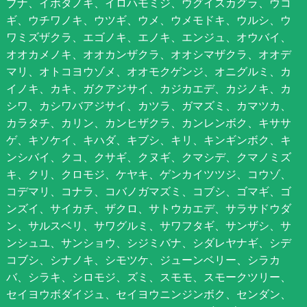
ブナ、イボタノキ、イロハモミジ、ウグイスカグラ、ウコ
ギ、ウチワノキ、ウツギ、ウメ、ウメモドキ、ウルシ、ウ
ワミズザクラ、エゴノキ、エノキ、エンジュ、オウバイ、
オオカメノキ、オオカンザクラ、オオシマザクラ、オオデ
マリ、オトコヨウゾメ、オオモクゲンジ、オニグルミ、カ
イノキ、カキ、ガクアジサイ、カジカエデ、カジノキ、カ
シワ、カシワバアジサイ、カツラ、ガマズミ、カマツカ、
カラタチ、カリン、カンヒザクラ、カンレンボク、キササ
ゲ、キソケイ、キハダ、キブシ、キリ、キンギンボク、キ
ンシバイ、クコ、クサギ、クヌギ、クマシデ、クマノミズ
キ、クリ、クロモジ、ケヤキ、ゲンカイツツジ、コウゾ、
コデマリ、コナラ、コバノガマズミ、コブシ、ゴマギ、ゴ
ンズイ、サイカチ、ザクロ、サトウカエデ、サラサドウダ
ン、サルスベリ、サワグルミ、サワフタギ、サンザシ、サ
ンシュユ、サンショウ、シジミバナ、シダレヤナギ、シデ
コブシ、シナノキ、シモツケ、ジューンベリー、シラカ
バ、シラキ、シロモジ、ズミ、スモモ、スモークツリー、
セイヨウボダイジュ、セイヨウニンジンボク、センダン、