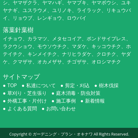
シ、ヤマザクラ、ヤマハギ、ヤマブキ、ヤマボウシ、ユキ
ヤナギ、ユスラウメ、ユリノキ、ライラック、リキュウバ
イ、リョウブ、レンギョウ、ロウバイ
落葉針葉樹
イチョウ、カラマツ、メタセコイア、ポンドサイプレス、
ラクウショウ、モウソウチク、マダケ、キッコウチク、ホ
テイチク、キンメイチク、ナリヒラダケ、クロチク、ヤダ
ケ、クマザサ、オカメザサ、チゴザサ、オロシマチク
サイトマップ
TOP
私達について
剪定・刈込
樹木伐採
草刈り・芝生張り
庭木消毒・防虫対策
外構工事・片付け
施工事例
新着情報
よくある質問
お問い合わせ
Copyright ©
ガーデニング・プラン・オキナワ
All Rights Reserved.