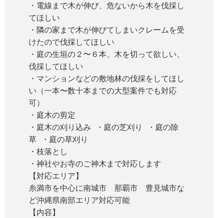
・電線まで木が伸び、危ないから木を伐採し
てほしい
・隣の家まで木が伸びてしまいクレームを受
けたので伐採してほしい
・庭の生垣の２〜６本、木を切って欲しい、
伐採してほしい
・マンションなどの敷地林の伐採をしてほし
い（一本〜数十本までの大型案件でも対応
可）
・庭木の剪定
・庭木の刈り込み ・庭の芝刈り ・庭の除
草 ・庭の草刈り
・枝落とし
・神社やお寺のご神木まで対応します
【対応エリア】
糸満市を中心に南城市 那覇市 豊見城市な
ど沖縄県南部エリア対応可能
【内容】