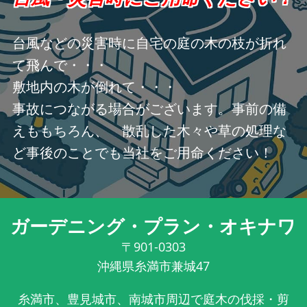
台風などの災害時に自宅の庭の木の枝が折れ
て飛んで・・・
敷地内の木が倒れて・・・
事故につながる場合がございます。事前の備
えももちろん、 散乱した木々や草の処理な
ど事後のことでも当社をご用命ください！
ガーデニング・プラン・オキナワ
〒901-0303
沖縄県糸満市兼城47
糸満市、豊見城市、南城市周辺で庭木の伐採・剪