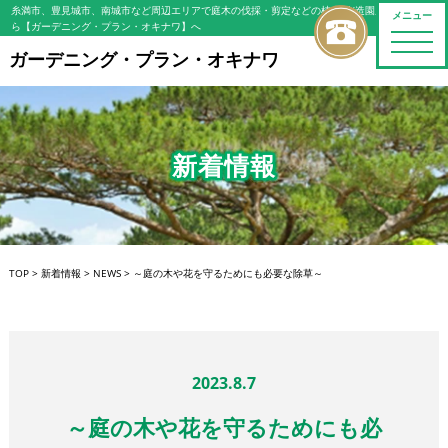
糸満市、豊見城市、南城市など周辺エリアで庭木の伐採・剪定などの植木屋/造園屋をお探しな
メニュー
ら【ガーデニング・プラン・オキナワ】へ
toggle
naviga
ガーデニング・プラン・オキナワ
新着情報
TOP
>
新着情報
>
NEWS
>
～庭の木や花を守るためにも必要な除草～
2023.8.7
～庭の木や花を守るためにも必