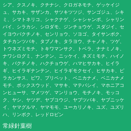
シア、クスノキ、クチナシ、クロガネモチ、ゲッケイジ
ュ、サカキ、サザンカ、サツキツツジ、サンゴジュ、シキ
ミ、シマトネリコ、シャクナゲ、シャシャンポ、シャリン
バイ、シラカシ、シロダモ、ジンチョウゲ、スダジイ、セ
イヨウバクチノキ、センリョウ、ソヨゴ、タイサンボク、
タチカンツバキ、タブノキ、タラヨウ、チャノキ、ツゲ、
トウネズミモチ、トキワマンサク、トベラ、ナナミノキ、
ナワシログミ、ナンテン、ニッケイ、ネズミモチ、ハイノ
キ、バクチノキ、ハクチョウゲ、ハマヒサカキ、ヒイラ
ギ、ヒイラギナンテン、ヒイラギモクセイ、ヒサカキ、ピ
ラカンサス、ビワ、プリペット、ベニカナメ、ベニカナメ
モチ、ボックスウッド、マサキ、マテバシイ、マホニアコ
ンヒューサ、マメツゲ、マンリョウ、モチノキ、モッコ
ク、ヤシ、ヤツデ、ヤブコウジ、ヤブツバキ、ヤブニッケ
イ、ヤマグルマ、ヤマモモ、ユーカリノキ、ユズ、ユズリ
ハ、リンボク、レッドロビン
常緑針葉樹