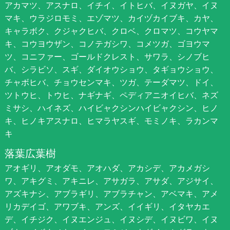
アカマツ、アスナロ、イチイ、イトヒバ、イヌガヤ、イヌ
マキ、ウラジロモミ、エゾマツ、カイヅカイブキ、カヤ、
キャラボク、クジャクヒバ、クロベ、クロマツ、コウヤマ
キ、コウヨウザン、コノテガシワ、コメツガ、ゴヨウマ
ツ、コニファー、ゴールドクレスト、サワラ、シノブヒ
バ、シラビソ、スギ、ダイオウショウ、タギョウショウ、
チャボヒバ、チョウセンマキ、ツガ、テーダマツ、ドイ、
ツトウヒ、トウヒ、ナギナギ、ペディアニオイヒバ、ネズ
ミサシ、ハイネズ、ハイビャクシンハイビャクシン、ヒノ
キ、ヒノキアスナロ、ヒマラヤスギ、モミノキ、ラカンマ
キ
落葉広葉樹
アオギリ、アオダモ、アオハダ、アカシデ、アカメガシ
ワ、アキグミ、アキニレ、アサガラ、アサダ、アジサイ、
アズキナシ、アブラギリ、アブラチャン、アベマキ、アメ
リカデイゴ、アワブキ、アンズ、イイギリ、イタヤカエ
デ、イチジク、イヌエンジュ、イヌシデ、イヌビワ、イヌ