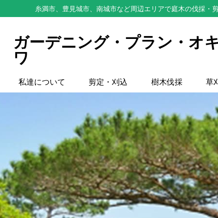
糸満市、豊見城市、南城市など周辺エリアで庭木の伐採・剪
ガーデニング・プラン・オ
ワ
私達について
剪定・刈込
樹木伐採
草