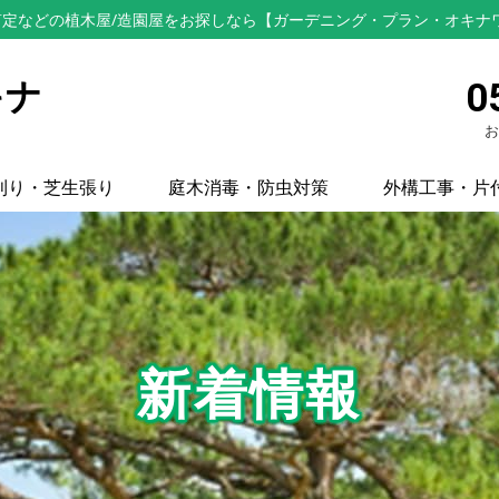
定などの植木屋/造園屋をお探しなら【ガーデニング・プラン・オキナ
キナ
0
お
刈り・芝生張り
庭木消毒・防虫対策
外構工事・片
新着情報