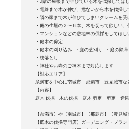
・2階の屋根まで伸びている木を伐採してほ
・電線まで木が伸び、危ないから木を伐採
・隣の家まで木が伸びてしまいクレームを
・庭の生垣の２〜６本、木を切って欲しい
・マンションなどの敷地林の伐採をしてほし
・庭木の剪定
・庭木の刈り込み ・庭の芝刈り ・庭の除草
・枝落とし
・神社やお寺のご神木まで対応します
【対応エリア】
糸満市を中心に南城市 那覇市 豊見城市な
【内容】
庭木 伐採 木の伐採 庭木 剪定 剪定 
【糸満市】や【南城市】【那覇市】【豊見城
【庭木の伐採専門店】ガーデニング・プラン