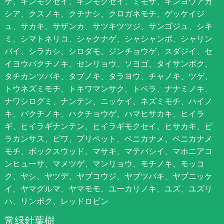
ゲ、キンモクセイ、ギンモクセイ、ミモザ、ギンヨウアカ
シア、クスノキ、クチナシ、クロガネモチ、ゲッケイジ
ュ、サカキ、サザンカ、サツキツツジ、サンゴジュ、シキ
ミ、シマトネリコ、シャクナゲ、シャシャンポ、シャリン
バイ、シラカシ、シロダモ、ジンチョウゲ、スダジイ、セ
イヨウバクチノキ、センリョウ、ソヨゴ、タイサンボク、
タチカンツバキ、タブノキ、タラヨウ、チャノキ、ツゲ、
トウネズミモチ、トキワマンサク、トベラ、ナナミノキ、
ナワシログミ、ナンテン、ニッケイ、ネズミモチ、ハイノ
キ、バクチノキ、ハクチョウゲ、ハマヒサカキ、ヒイラ
ギ、ヒイラギナンテン、ヒイラギモクセイ、ヒサカキ、ピ
ラカンサス、ビワ、プリペット、ベニカナメ、ベニカナメ
モチ、ボックスウッド、マサキ、マテバシイ、マホニアコ
ンヒューサ、マメツゲ、マンリョウ、モチノキ、モッコ
ク、ヤシ、ヤツデ、ヤブコウジ、ヤブツバキ、ヤブニッケ
イ、ヤマグルマ、ヤマモモ、ユーカリノキ、ユズ、ユズリ
ハ、リンボク、レッドロビン
常緑針葉樹