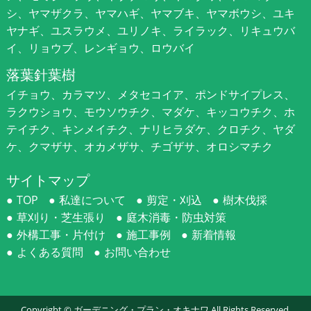
シ、ヤマザクラ、ヤマハギ、ヤマブキ、ヤマボウシ、ユキ
ヤナギ、ユスラウメ、ユリノキ、ライラック、リキュウバ
イ、リョウブ、レンギョウ、ロウバイ
落葉針葉樹
イチョウ、カラマツ、メタセコイア、ポンドサイプレス、
ラクウショウ、モウソウチク、マダケ、キッコウチク、ホ
テイチク、キンメイチク、ナリヒラダケ、クロチク、ヤダ
ケ、クマザサ、オカメザサ、チゴザサ、オロシマチク
サイトマップ
TOP
私達について
剪定・刈込
樹木伐採
草刈り・芝生張り
庭木消毒・防虫対策
外構工事・片付け
施工事例
新着情報
よくある質問
お問い合わせ
Copyright ©
ガーデニング・プラン・オキナワ
All Rights Reserved.