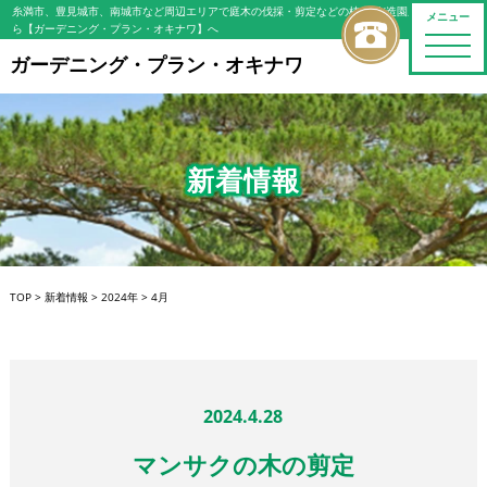
糸満市、豊見城市、南城市など周辺エリアで庭木の伐採・剪定などの植木屋/造園屋をお探しな
メニュー
ら【ガーデニング・プラン・オキナワ】へ
toggle
naviga
ガーデニング・プラン・オキナワ
新着情報
TOP
>
新着情報
>
2024年
>
4月
2024.4.28
マンサクの木の剪定