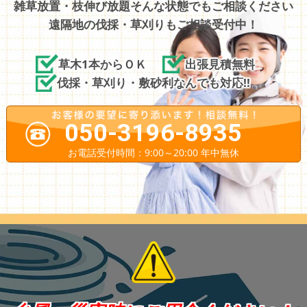
雑草放置・枝伸び放題そんな状態でもご相談ください
遠隔地の伐採・草刈りもご相談受付中！
草木1本からＯＫ
出張見積無料
伐採・草刈り・敷砂利なんでも対応!!
050-3196-8935
お電話受付時間：9:00～20:00 年中無休