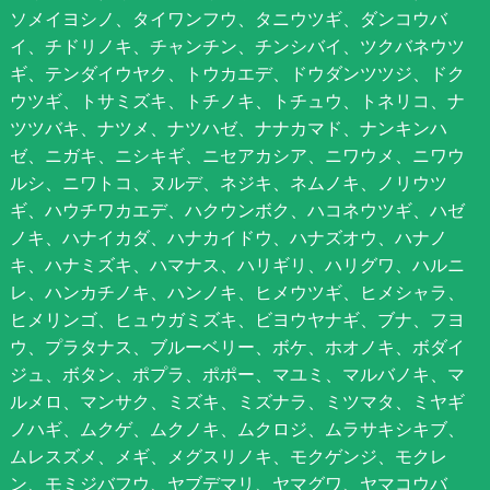
ソメイヨシノ、タイワンフウ、タニウツギ、ダンコウバ
イ、チドリノキ、チャンチン、チンシバイ、ツクバネウツ
ギ、テンダイウヤク、トウカエデ、ドウダンツツジ、ドク
ウツギ、トサミズキ、トチノキ、トチュウ、トネリコ、ナ
ツツバキ、ナツメ、ナツハゼ、ナナカマド、ナンキンハ
ゼ、ニガキ、ニシキギ、ニセアカシア、ニワウメ、ニワウ
ルシ、ニワトコ、ヌルデ、ネジキ、ネムノキ、ノリウツ
ギ、ハウチワカエデ、ハクウンボク、ハコネウツギ、ハゼ
ノキ、ハナイカダ、ハナカイドウ、ハナズオウ、ハナノ
キ、ハナミズキ、ハマナス、ハリギリ、ハリグワ、ハルニ
レ、ハンカチノキ、ハンノキ、ヒメウツギ、ヒメシャラ、
ヒメリンゴ、ヒュウガミズキ、ビヨウヤナギ、ブナ、フヨ
ウ、プラタナス、ブルーベリー、ボケ、ホオノキ、ボダイ
ジュ、ボタン、ポプラ、ポポー、マユミ、マルバノキ、マ
ルメロ、マンサク、ミズキ、ミズナラ、ミツマタ、ミヤギ
ノハギ、ムクゲ、ムクノキ、ムクロジ、ムラサキシキブ、
ムレスズメ、メギ、メグスリノキ、モクゲンジ、モクレ
ン、モミジバフウ、ヤブデマリ、ヤマグワ、ヤマコウバ