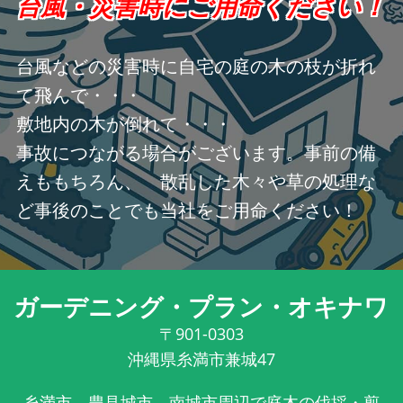
台風・災害時にご用命ください！
台風などの災害時に自宅の庭の木の枝が折れ
て飛んで・・・
敷地内の木が倒れて・・・
事故につながる場合がございます。事前の備
えももちろん、 散乱した木々や草の処理な
ど事後のことでも当社をご用命ください！
ガーデニング・プラン・オキナワ
〒901-0303
沖縄県糸満市兼城47
糸満市、豊見城市、南城市周辺で庭木の伐採・剪