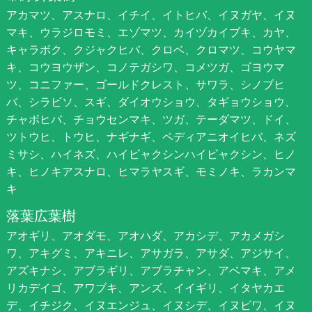
アカマツ、アスナロ、イチイ、イトヒバ、イヌガヤ、イヌ
マキ、ウラジロモミ、エゾマツ、カイヅカイブキ、カヤ、
キャラボク、クジャクヒバ、クロベ、クロマツ、コウヤマ
キ、コウヨウザン、コノテガシワ、コメツガ、ゴヨウマ
ツ、コニファー、ゴールドクレスト、サワラ、シノブヒ
バ、シラビソ、スギ、ダイオウショウ、タギョウショウ、
チャボヒバ、チョウセンマキ、ツガ、テーダマツ、ドイ、
ツトウヒ、トウヒ、ナギナギ、ペディアニオイヒバ、ネズ
ミサシ、ハイネズ、ハイビャクシンハイビャクシン、ヒノ
キ、ヒノキアスナロ、ヒマラヤスギ、モミノキ、ラカンマ
キ
落葉広葉樹
アオギリ、アオダモ、アオハダ、アカシデ、アカメガシ
ワ、アキグミ、アキニレ、アサガラ、アサダ、アジサイ、
アズキナシ、アブラギリ、アブラチャン、アベマキ、アメ
リカデイゴ、アワブキ、アンズ、イイギリ、イタヤカエ
デ、イチジク、イヌエンジュ、イヌシデ、イヌビワ、イヌ