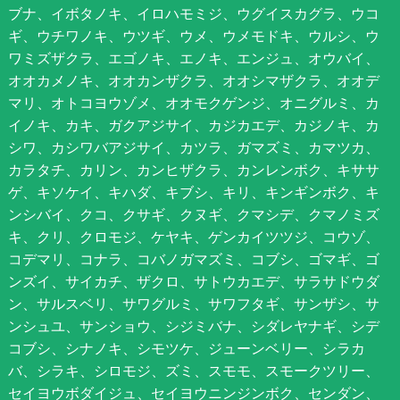
ブナ、イボタノキ、イロハモミジ、ウグイスカグラ、ウコ
ギ、ウチワノキ、ウツギ、ウメ、ウメモドキ、ウルシ、ウ
ワミズザクラ、エゴノキ、エノキ、エンジュ、オウバイ、
オオカメノキ、オオカンザクラ、オオシマザクラ、オオデ
マリ、オトコヨウゾメ、オオモクゲンジ、オニグルミ、カ
イノキ、カキ、ガクアジサイ、カジカエデ、カジノキ、カ
シワ、カシワバアジサイ、カツラ、ガマズミ、カマツカ、
カラタチ、カリン、カンヒザクラ、カンレンボク、キササ
ゲ、キソケイ、キハダ、キブシ、キリ、キンギンボク、キ
ンシバイ、クコ、クサギ、クヌギ、クマシデ、クマノミズ
キ、クリ、クロモジ、ケヤキ、ゲンカイツツジ、コウゾ、
コデマリ、コナラ、コバノガマズミ、コブシ、ゴマギ、ゴ
ンズイ、サイカチ、ザクロ、サトウカエデ、サラサドウダ
ン、サルスベリ、サワグルミ、サワフタギ、サンザシ、サ
ンシュユ、サンショウ、シジミバナ、シダレヤナギ、シデ
コブシ、シナノキ、シモツケ、ジューンベリー、シラカ
バ、シラキ、シロモジ、ズミ、スモモ、スモークツリー、
セイヨウボダイジュ、セイヨウニンジンボク、センダン、