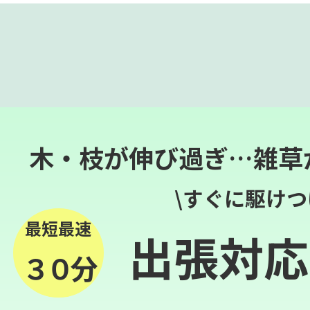
木・枝が伸び過ぎ…雑草
\すぐに駆けつ
最短最速
出張対応
３０分