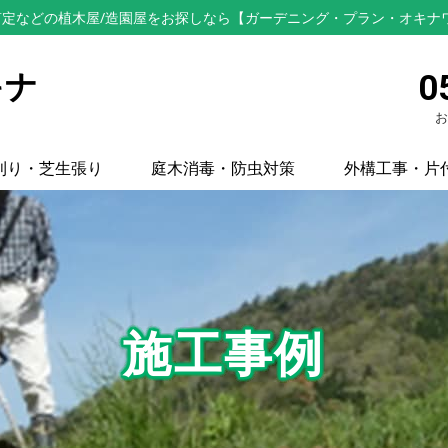
定などの植木屋/造園屋をお探しなら【ガーデニング・プラン・オキナ
キナ
0
お
刈り・芝生張り
庭木消毒・防虫対策
外構工事・片
施工事例