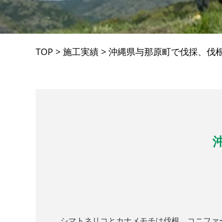
TOP
>
施工実績
>
沖縄県与那原町で伐採、伐
シマトネリコとカナメモチは伐根、コニフ