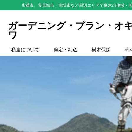
糸満市、豊見城市、南城市など周辺エリアで庭木の伐採・剪
ガーデニング・プラン・オ
ワ
私達について
剪定・刈込
樹木伐採
草