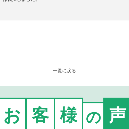
一覧に戻る
お
客
様
声
の