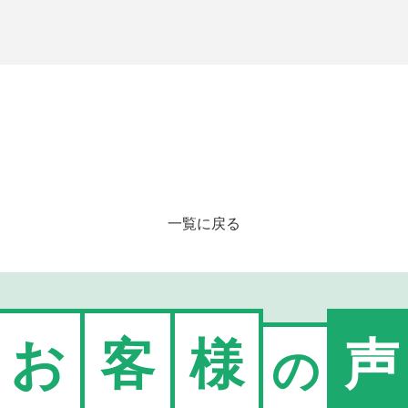
一覧に戻る
お
客
様
声
の