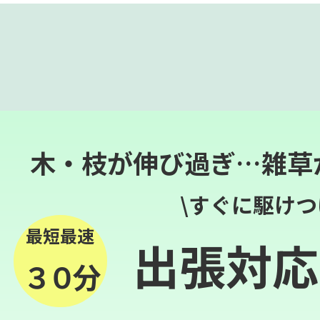
木・枝が伸び過ぎ…雑草
\すぐに駆けつ
最短最速
出張対応
３０分