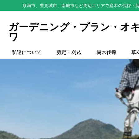
糸満市、豊見城市、南城市など周辺エリアで庭木の伐採・剪
ガーデニング・プラン・オ
ワ
私達について
剪定・刈込
樹木伐採
草