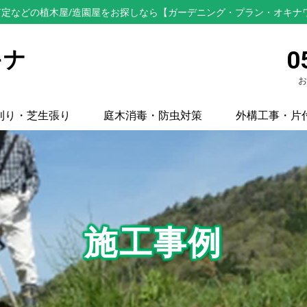
定などの植木屋/造園屋をお探しなら【ガーデニング・プラン・オキナ
キナ
0
お
刈り・芝生張り
庭木消毒・防虫対策
外構工事・片
施工事例