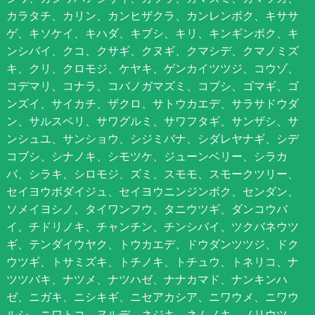
カラタチ、カリン、カンヒザクラ、カンレンボク、キササ
ゲ、キソケイ、キハダ、キブシ、キリ、キンギンボク、キ
ンシバイ、クコ、クサギ、クヌギ、クマシデ、クマノミズ
キ、クリ、クロモジ、ケヤキ、ゲンカイツツジ、コウゾ、
コデマリ、コナラ、コバノガマズミ、コブシ、ゴマギ、ゴ
ンズイ、サイカチ、ザクロ、サトウカエデ、サラサドウダ
ン、サルスベリ、サワグルミ、サワフタギ、サンザシ、サ
ンシュユ、サンショウ、シジミバナ、シダレヤナギ、シデ
コブシ、シナノキ、シモツケ、ジューンベリー、シラカ
バ、シラキ、シロモジ、ズミ、スモモ、スモークツリー、
セイヨウボダイジュ、セイヨウニンジンボク、センダン、
ソメイヨシノ、タイワンフウ、タニウツギ、ダンコウバ
イ、チドリノキ、チャンチン、チンシバイ、ツクバネウツ
ギ、テンダイウヤク、トウカエデ、ドウダンツツジ、ドク
ウツギ、トサミズキ、トチノキ、トチュウ、トネリコ、ナ
ツツバキ、ナツメ、ナツハゼ、ナナカマド、ナンキンハ
ゼ、ニガキ、ニシキギ、ニセアカシア、ニワウメ、ニワウ
ルシ、ニワトコ、ヌルデ、ネジキ、ネムノキ、ノリウツ