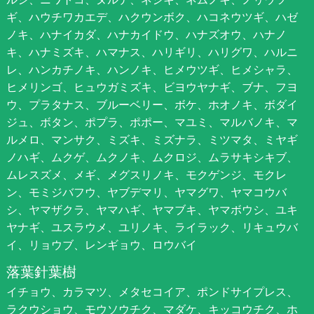
ギ、ハウチワカエデ、ハクウンボク、ハコネウツギ、ハゼ
ノキ、ハナイカダ、ハナカイドウ、ハナズオウ、ハナノ
キ、ハナミズキ、ハマナス、ハリギリ、ハリグワ、ハルニ
レ、ハンカチノキ、ハンノキ、ヒメウツギ、ヒメシャラ、
ヒメリンゴ、ヒュウガミズキ、ビヨウヤナギ、ブナ、フヨ
ウ、プラタナス、ブルーベリー、ボケ、ホオノキ、ボダイ
ジュ、ボタン、ポプラ、ポポー、マユミ、マルバノキ、マ
ルメロ、マンサク、ミズキ、ミズナラ、ミツマタ、ミヤギ
ノハギ、ムクゲ、ムクノキ、ムクロジ、ムラサキシキブ、
ムレスズメ、メギ、メグスリノキ、モクゲンジ、モクレ
ン、モミジバフウ、ヤブデマリ、ヤマグワ、ヤマコウバ
シ、ヤマザクラ、ヤマハギ、ヤマブキ、ヤマボウシ、ユキ
ヤナギ、ユスラウメ、ユリノキ、ライラック、リキュウバ
イ、リョウブ、レンギョウ、ロウバイ
落葉針葉樹
イチョウ、カラマツ、メタセコイア、ポンドサイプレス、
ラクウショウ、モウソウチク、マダケ、キッコウチク、ホ