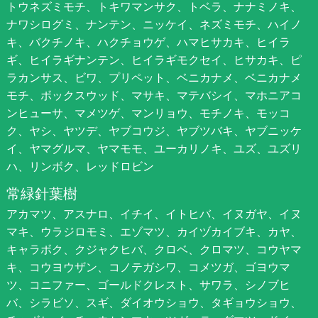
トウネズミモチ、トキワマンサク、トベラ、ナナミノキ、
ナワシログミ、ナンテン、ニッケイ、ネズミモチ、ハイノ
キ、バクチノキ、ハクチョウゲ、ハマヒサカキ、ヒイラ
ギ、ヒイラギナンテン、ヒイラギモクセイ、ヒサカキ、ピ
ラカンサス、ビワ、プリペット、ベニカナメ、ベニカナメ
モチ、ボックスウッド、マサキ、マテバシイ、マホニアコ
ンヒューサ、マメツゲ、マンリョウ、モチノキ、モッコ
ク、ヤシ、ヤツデ、ヤブコウジ、ヤブツバキ、ヤブニッケ
イ、ヤマグルマ、ヤマモモ、ユーカリノキ、ユズ、ユズリ
ハ、リンボク、レッドロビン
常緑針葉樹
アカマツ、アスナロ、イチイ、イトヒバ、イヌガヤ、イヌ
マキ、ウラジロモミ、エゾマツ、カイヅカイブキ、カヤ、
キャラボク、クジャクヒバ、クロベ、クロマツ、コウヤマ
キ、コウヨウザン、コノテガシワ、コメツガ、ゴヨウマ
ツ、コニファー、ゴールドクレスト、サワラ、シノブヒ
バ、シラビソ、スギ、ダイオウショウ、タギョウショウ、