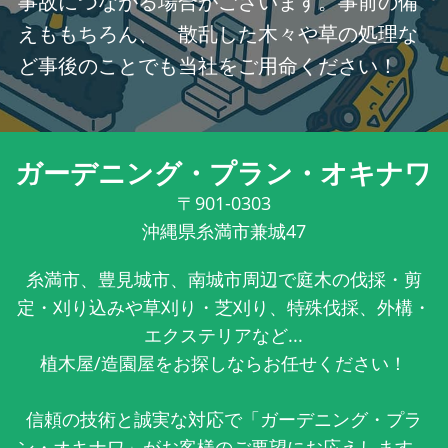
事故につながる場合がございます。事前の備
えももちろん、 散乱した木々や草の処理な
ど事後のことでも当社をご用命ください！
ガーデニング・プラン・オキナワ
〒901-0303
沖縄県糸満市兼城47
糸満市、豊見城市、南城市周辺で庭木の伐採・剪
定・刈り込みや草刈り・芝刈り、特殊伐採、外構・
エクステリアなど...
植木屋/造園屋をお探しならお任せください！
信頼の技術と誠実な対応で「ガーデニング・プラ
ン・オキナワ」がお客様のご要望にお応えします。