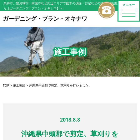
糸満市、豊見城市、南城市など周辺エリアで庭木の伐採・剪定などの植木屋/造園屋をお探しな
メニュー
ら【ガーデニング・プラン・オキナワ】へ
toggle
naviga
ガーデニング・プラン・オキナワ
施工事例
TOP
>
施工実績
>
沖縄県中頭郡で剪定、草刈りを行いました。
2018.8.8
沖縄県中頭郡で剪定、草刈りを