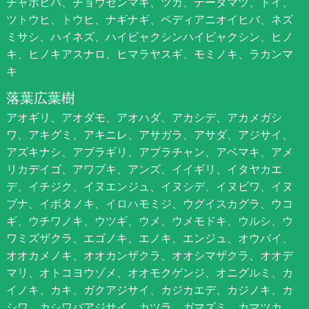
チャボヒバ、チョウセンマキ、ツガ、テーダマツ、ドイ、
ツトウヒ、トウヒ、ナギナギ、ペディアニオイヒバ、ネズ
ミサシ、ハイネズ、ハイビャクシンハイビャクシン、ヒノ
キ、ヒノキアスナロ、ヒマラヤスギ、モミノキ、ラカンマ
キ
落葉広葉樹
アオギリ、アオダモ、アオハダ、アカシデ、アカメガシ
ワ、アキグミ、アキニレ、アサガラ、アサダ、アジサイ、
アズキナシ、アブラギリ、アブラチャン、アベマキ、アメ
リカデイゴ、アワブキ、アンズ、イイギリ、イタヤカエ
デ、イチジク、イヌエンジュ、イヌシデ、イヌビワ、イヌ
ブナ、イボタノキ、イロハモミジ、ウグイスカグラ、ウコ
ギ、ウチワノキ、ウツギ、ウメ、ウメモドキ、ウルシ、ウ
ワミズザクラ、エゴノキ、エノキ、エンジュ、オウバイ、
オオカメノキ、オオカンザクラ、オオシマザクラ、オオデ
マリ、オトコヨウゾメ、オオモクゲンジ、オニグルミ、カ
イノキ、カキ、ガクアジサイ、カジカエデ、カジノキ、カ
シワ、カシワバアジサイ、カツラ、ガマズミ、カマツカ、