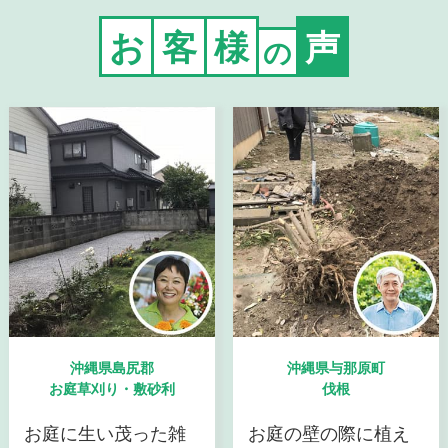
お
客
様
声
の
沖縄県島尻郡
沖縄県与那原町
お庭草刈り・敷砂利
伐根
お庭に生い茂った雑
お庭の壁の際に植え