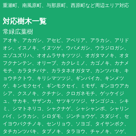
重瀬町、南風原町、与那原町、西原町など周辺エリア対応
対応樹木一覧
常緑広葉樹
アオキ、アカガシ、アセビ、アベリア、アラカシ、アリド
オシ、イスノキ、イヌツゲ、ウバメガシ、ウラジロガシ、
エゾユズリハ、オオムラサキツツジ、オガタマノキ、オタ
フクナンテン、オリーブ、カクレミノ、カゴノキ、カナメ
モチ、カラタチバナ、カラタネオガタマ、カンツバキ、キ
ョウチクトウ、キリシマツツジ、ギンバイカ、キンメツ
ゲ、キンモクセイ、ギンモクセイ、ミモザ、ギンヨウアカ
シア、クスノキ、クチナシ、クロガネモチ、ゲッケイジ
ュ、サカキ、サザンカ、サツキツツジ、サンゴジュ、シキ
ミ、シマトネリコ、シャクナゲ、シャシャンポ、シャリン
バイ、シラカシ、シロダモ、ジンチョウゲ、スダジイ、セ
イヨウバクチノキ、センリョウ、ソヨゴ、タイサンボク、
タチカンツバキ、タブノキ、タラヨウ、チャノキ、ツゲ、