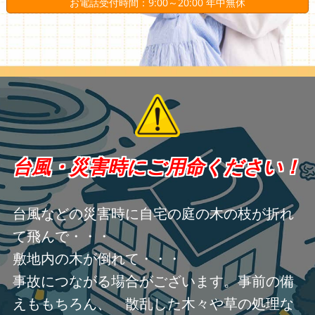
お電話受付時間：9:00～20:00 年中無休
台風・災害時にご用命ください！
台風などの災害時に自宅の庭の木の枝が折れ
て飛んで・・・
敷地内の木が倒れて・・・
事故につながる場合がございます。事前の備
えももちろん、 散乱した木々や草の処理な