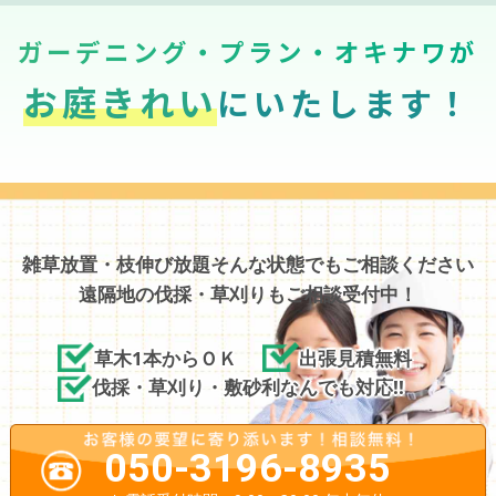
ガーデニング・プラン・オキナワが
お庭きれい
にいたします！
雑草放置・枝伸び放題そんな状態でもご相談ください
遠隔地の伐採・草刈りもご相談受付中！
草木1本からＯＫ
出張見積無料
伐採・草刈り・敷砂利なんでも対応!!
050-3196-8935