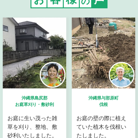
の
沖縄県島尻郡
沖縄県与那原町
お庭草刈り・敷砂利
伐根
お庭に生い茂った雑
お庭の壁の際に植え
草を刈り、整地、敷
ていた植木を伐根い
砂利いたしました。
たしました。