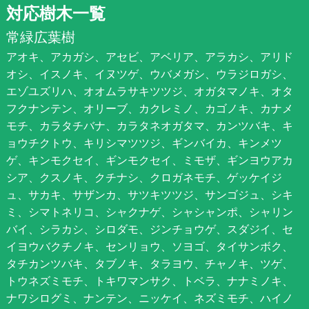
対応樹木一覧
常緑広葉樹
アオキ、アカガシ、アセビ、アベリア、アラカシ、アリド
オシ、イスノキ、イヌツゲ、ウバメガシ、ウラジロガシ、
エゾユズリハ、オオムラサキツツジ、オガタマノキ、オタ
フクナンテン、オリーブ、カクレミノ、カゴノキ、カナメ
モチ、カラタチバナ、カラタネオガタマ、カンツバキ、キ
ョウチクトウ、キリシマツツジ、ギンバイカ、キンメツ
ゲ、キンモクセイ、ギンモクセイ、ミモザ、ギンヨウアカ
シア、クスノキ、クチナシ、クロガネモチ、ゲッケイジ
ュ、サカキ、サザンカ、サツキツツジ、サンゴジュ、シキ
ミ、シマトネリコ、シャクナゲ、シャシャンポ、シャリン
バイ、シラカシ、シロダモ、ジンチョウゲ、スダジイ、セ
イヨウバクチノキ、センリョウ、ソヨゴ、タイサンボク、
タチカンツバキ、タブノキ、タラヨウ、チャノキ、ツゲ、
トウネズミモチ、トキワマンサク、トベラ、ナナミノキ、
ナワシログミ、ナンテン、ニッケイ、ネズミモチ、ハイノ