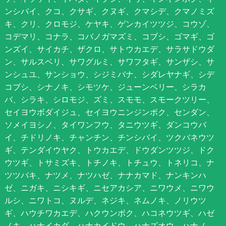
ンシバイ、クコ、クサギ、クヌギ、クマシデ、クマノミズ
キ、クリ、クロモジ、ケヤキ、ゲンカイツツジ、コウゾ、
コデマリ、コナラ、コバノガマズミ、コブシ、ゴマギ、ゴ
ンズイ、サイカチ、ザクロ、サトウカエデ、サラサドウダ
ン、サルスベリ、サワグルミ、サワフタギ、サンザシ、サ
ンシュユ、サンショウ、シジミバナ、シダレヤナギ、シデ
コブシ、シナノキ、シモツケ、ジューンベリー、シラカ
バ、シラキ、シロモジ、ズミ、スモモ、スモークツリー、
セイヨウボダイジュ、セイヨウニンジンボク、センダン、
ソメイヨシノ、タイワンフウ、タニウツギ、ダンコウバ
イ、チドリノキ、チャンチン、チンシバイ、ツクバネウツ
ギ、テンダイウヤク、トウカエデ、ドウダンツツジ、ドク
ウツギ、トサミズキ、トチノキ、トチュウ、トネリコ、ナ
ツツバキ、ナツメ、ナツハゼ、ナナカマド、ナンキンハ
ゼ、ニガキ、ニシキギ、ニセアカシア、ニワウメ、ニワウ
ルシ、ニワトコ、ヌルデ、ネジキ、ネムノキ、ノリウツ
ギ、ハウチワカエデ、ハクウンボク、ハコネウツギ、ハゼ
ノキ、ハナイカダ、ハナカイドウ、ハナズオウ、ハナノ