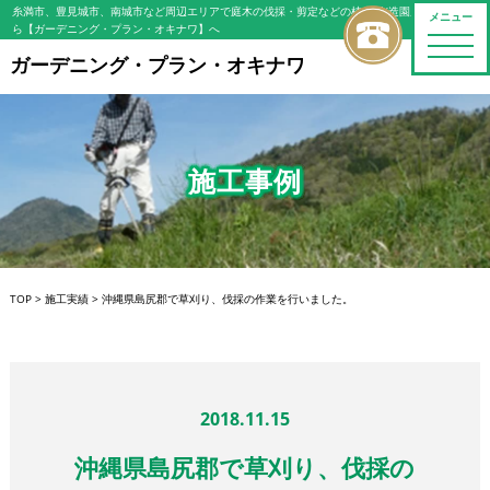
糸満市、豊見城市、南城市など周辺エリアで庭木の伐採・剪定などの植木屋/造園屋をお探しな
メニュー
ら【ガーデニング・プラン・オキナワ】へ
toggle
naviga
ガーデニング・プラン・オキナワ
施工事例
TOP
>
施工実績
>
沖縄県島尻郡で草刈り、伐採の作業を行いました。
2018.11.15
沖縄県島尻郡で草刈り、伐採の