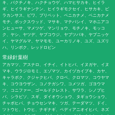
キ、バクチノキ、ハクチョウゲ、ハマヒサカキ、ヒイラ
ギ、ヒイラギナンテン、ヒイラギモクセイ、ヒサカキ、ピ
ラカンサス、ビワ、プリペット、ベニカナメ、ベニカナメ
モチ、ボックスウッド、マサキ、マテバシイ、マホニアコ
ンヒューサ、マメツゲ、マンリョウ、モチノキ、モッコ
ク、ヤシ、ヤツデ、ヤブコウジ、ヤブツバキ、ヤブニッケ
イ、ヤマグルマ、ヤマモモ、ユーカリノキ、ユズ、ユズリ
ハ、リンボク、レッドロビン
常緑針葉樹
アカマツ、アスナロ、イチイ、イトヒバ、イヌガヤ、イヌ
マキ、ウラジロモミ、エゾマツ、カイヅカイブキ、カヤ、
キャラボク、クジャクヒバ、クロベ、クロマツ、コウヤマ
キ、コウヨウザン、コノテガシワ、コメツガ、ゴヨウマ
ツ、コニファー、ゴールドクレスト、サワラ、シノブヒ
バ、シラビソ、スギ、ダイオウショウ、タギョウショウ、
チャボヒバ、チョウセンマキ、ツガ、テーダマツ、ドイ、
ツトウヒ、トウヒ、ナギナギ、ペディアニオイヒバ、ネズ