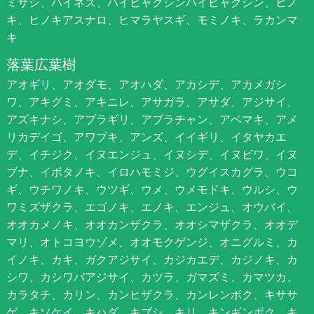
ミサシ、ハイネズ、ハイビャクシンハイビャクシン、ヒノ
キ、ヒノキアスナロ、ヒマラヤスギ、モミノキ、ラカンマ
キ
落葉広葉樹
アオギリ、アオダモ、アオハダ、アカシデ、アカメガシ
ワ、アキグミ、アキニレ、アサガラ、アサダ、アジサイ、
アズキナシ、アブラギリ、アブラチャン、アベマキ、アメ
リカデイゴ、アワブキ、アンズ、イイギリ、イタヤカエ
デ、イチジク、イヌエンジュ、イヌシデ、イヌビワ、イヌ
ブナ、イボタノキ、イロハモミジ、ウグイスカグラ、ウコ
ギ、ウチワノキ、ウツギ、ウメ、ウメモドキ、ウルシ、ウ
ワミズザクラ、エゴノキ、エノキ、エンジュ、オウバイ、
オオカメノキ、オオカンザクラ、オオシマザクラ、オオデ
マリ、オトコヨウゾメ、オオモクゲンジ、オニグルミ、カ
イノキ、カキ、ガクアジサイ、カジカエデ、カジノキ、カ
シワ、カシワバアジサイ、カツラ、ガマズミ、カマツカ、
カラタチ、カリン、カンヒザクラ、カンレンボク、キササ
ゲ、キソケイ、キハダ、キブシ、キリ、キンギンボク、キ