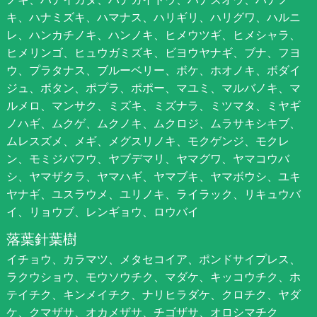
キ、ハナミズキ、ハマナス、ハリギリ、ハリグワ、ハルニ
レ、ハンカチノキ、ハンノキ、ヒメウツギ、ヒメシャラ、
ヒメリンゴ、ヒュウガミズキ、ビヨウヤナギ、ブナ、フヨ
ウ、プラタナス、ブルーベリー、ボケ、ホオノキ、ボダイ
ジュ、ボタン、ポプラ、ポポー、マユミ、マルバノキ、マ
ルメロ、マンサク、ミズキ、ミズナラ、ミツマタ、ミヤギ
ノハギ、ムクゲ、ムクノキ、ムクロジ、ムラサキシキブ、
ムレスズメ、メギ、メグスリノキ、モクゲンジ、モクレ
ン、モミジバフウ、ヤブデマリ、ヤマグワ、ヤマコウバ
シ、ヤマザクラ、ヤマハギ、ヤマブキ、ヤマボウシ、ユキ
ヤナギ、ユスラウメ、ユリノキ、ライラック、リキュウバ
イ、リョウブ、レンギョウ、ロウバイ
落葉針葉樹
イチョウ、カラマツ、メタセコイア、ポンドサイプレス、
ラクウショウ、モウソウチク、マダケ、キッコウチク、ホ
テイチク、キンメイチク、ナリヒラダケ、クロチク、ヤダ
ケ、クマザサ、オカメザサ、チゴザサ、オロシマチク