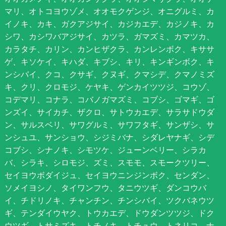
マリ、オトコヨウゾメ、オオモクゲンジ、オニグルミ、カ
イノキ、カキ、ガクアジサイ、カジカエデ、カジノキ、カ
シワ、カシワバアジサイ、カツラ、ガマズミ、カマツカ、
カラタチ、カリン、カンヒザクラ、カンレンボク、キササ
ゲ、キソケイ、キハダ、キブシ、キリ、キンギンボク、キ
ンシバイ、クコ、クサギ、クヌギ、クマシデ、クマノミズ
キ、クリ、クロモジ、ケヤキ、ゲンカイツツジ、コウゾ、
コデマリ、コナラ、コバノガマズミ、コブシ、ゴマギ、ゴ
ンズイ、サイカチ、ザクロ、サトウカエデ、サラサドウダ
ン、サルスベリ、サワグルミ、サワフタギ、サンザシ、サ
ンシュユ、サンショウ、シジミバナ、シダレヤナギ、シデ
コブシ、シナノキ、シモツケ、ジューンベリー、シラカ
バ、シラキ、シロモジ、ズミ、スモモ、スモークツリー、
セイヨウボダイジュ、セイヨウニンジンボク、センダン、
ソメイヨシノ、タイワンフウ、タニウツギ、ダンコウバ
イ、チドリノキ、チャンチン、チンシバイ、ツクバネウツ
ギ、テンダイウヤク、トウカエデ、ドウダンツツジ、ドク
ウツギ、トサミズキ、トチノキ、トチュウ、トネリコ、ナ