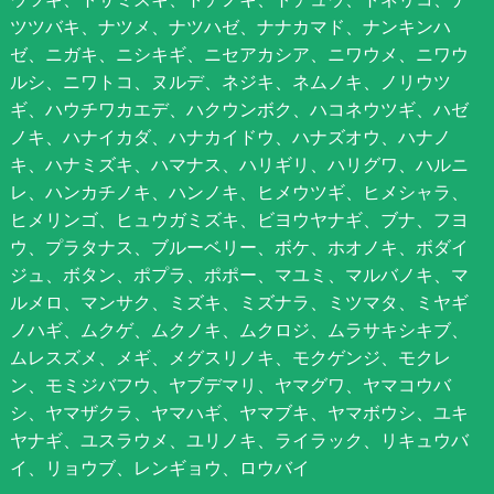
ツツバキ、ナツメ、ナツハゼ、ナナカマド、ナンキンハ
ゼ、ニガキ、ニシキギ、ニセアカシア、ニワウメ、ニワウ
ルシ、ニワトコ、ヌルデ、ネジキ、ネムノキ、ノリウツ
ギ、ハウチワカエデ、ハクウンボク、ハコネウツギ、ハゼ
ノキ、ハナイカダ、ハナカイドウ、ハナズオウ、ハナノ
キ、ハナミズキ、ハマナス、ハリギリ、ハリグワ、ハルニ
レ、ハンカチノキ、ハンノキ、ヒメウツギ、ヒメシャラ、
ヒメリンゴ、ヒュウガミズキ、ビヨウヤナギ、ブナ、フヨ
ウ、プラタナス、ブルーベリー、ボケ、ホオノキ、ボダイ
ジュ、ボタン、ポプラ、ポポー、マユミ、マルバノキ、マ
ルメロ、マンサク、ミズキ、ミズナラ、ミツマタ、ミヤギ
ノハギ、ムクゲ、ムクノキ、ムクロジ、ムラサキシキブ、
ムレスズメ、メギ、メグスリノキ、モクゲンジ、モクレ
ン、モミジバフウ、ヤブデマリ、ヤマグワ、ヤマコウバ
シ、ヤマザクラ、ヤマハギ、ヤマブキ、ヤマボウシ、ユキ
ヤナギ、ユスラウメ、ユリノキ、ライラック、リキュウバ
イ、リョウブ、レンギョウ、ロウバイ