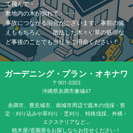
て飛んで・・・
敷地内の木が倒れて・・・
事故につながる場合がございます。事前の備
えももちろん、 散乱した木々や草の処理な
ど事後のことでも当社をご用命ください！
ガーデニング・プラン・オキナワ
〒901-0303
沖縄県糸満市兼城47
糸満市、豊見城市、南城市周辺で庭木の伐採・剪
定・刈り込みや草刈り・芝刈り、特殊伐採、外構・
エクステリアなど...
植木屋/造園屋をお探しならお任せください！