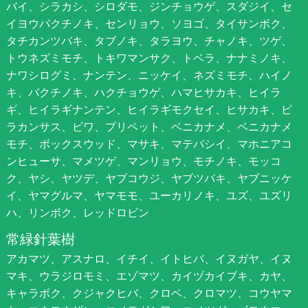
バイ、シラカシ、シロダモ、ジンチョウゲ、スダジイ、セ
イヨウバクチノキ、センリョウ、ソヨゴ、タイサンボク、
タチカンツバキ、タブノキ、タラヨウ、チャノキ、ツゲ、
トウネズミモチ、トキワマンサク、トベラ、ナナミノキ、
ナワシログミ、ナンテン、ニッケイ、ネズミモチ、ハイノ
キ、バクチノキ、ハクチョウゲ、ハマヒサカキ、ヒイラ
ギ、ヒイラギナンテン、ヒイラギモクセイ、ヒサカキ、ピ
ラカンサス、ビワ、プリペット、ベニカナメ、ベニカナメ
モチ、ボックスウッド、マサキ、マテバシイ、マホニアコ
ンヒューサ、マメツゲ、マンリョウ、モチノキ、モッコ
ク、ヤシ、ヤツデ、ヤブコウジ、ヤブツバキ、ヤブニッケ
イ、ヤマグルマ、ヤマモモ、ユーカリノキ、ユズ、ユズリ
ハ、リンボク、レッドロビン
常緑針葉樹
アカマツ、アスナロ、イチイ、イトヒバ、イヌガヤ、イヌ
マキ、ウラジロモミ、エゾマツ、カイヅカイブキ、カヤ、
キャラボク、クジャクヒバ、クロベ、クロマツ、コウヤマ