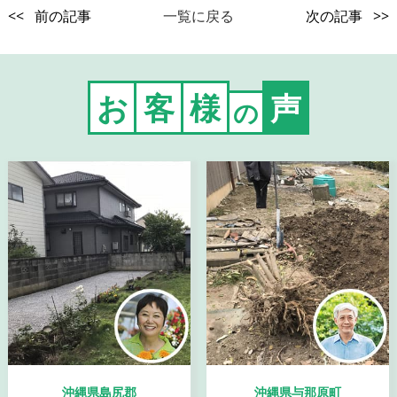
<< 前の記事
一覧に戻る
次の記事 >>
お
客
様
声
の
沖縄県島尻郡
沖縄県与那原町