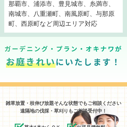
那覇市、浦添市、豊見城市、糸満市、
南城市、八重瀬町、南風原町、与那原
町、西原町など周辺エリア対応
ガーデニング・プラン・オキナワが
お庭きれい
にいたします！
雑草放置・枝伸び放題そんな状態でもご相談ください
遠隔地の伐採・草刈りもご相談受付中！
草木1本からＯＫ
出張見積無料