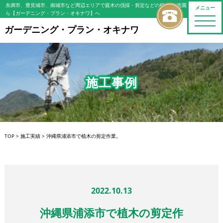
糸満市、豊見城市、南城市など周辺エリアで庭木の伐採・剪定などの植木屋/造園屋をお探しな
メニュー
ら【ガーデニング・プラン・オキナワ】へ
toggle
naviga
ガーデニング・プラン・オキナワ
施工事例
TOP
>
施工実績
>
沖縄県浦添市で植木の剪定作業。
2022.10.13
沖縄県浦添市で植木の剪定作