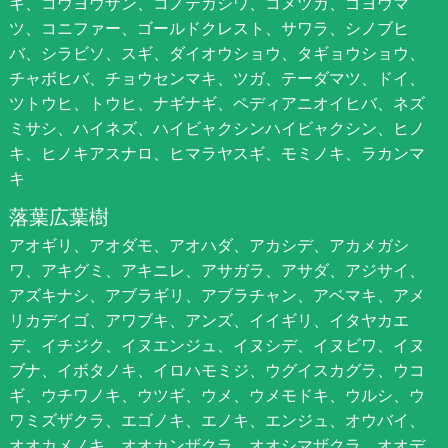
キ、コウヨウザン、コノテガシワ、コメツガ、ゴヨウマ
ツ、コニファー、ゴールドクレスト、サワラ、シノブヒ
バ、シラビソ、スギ、ダイオウショウ、タギョウショウ、
チャボヒバ、チョウセンマキ、ツガ、テーダマツ、ドイ、
ツトウヒ、トウヒ、ナギナギ、ペディアニオイヒバ、ネズ
ミサシ、ハイネズ、ハイビャクシンハイビャクシン、ヒノ
キ、ヒノキアスナロ、ヒマラヤスギ、モミノキ、ラカンマ
キ
落葉広葉樹
アオギリ、アオダモ、アオハダ、アカシデ、アカメガシ
ワ、アキグミ、アキニレ、アサガラ、アサダ、アジサイ、
アズキナシ、アブラギリ、アブラチャン、アベマキ、アメ
リカデイゴ、アワブキ、アンズ、イイギリ、イタヤカエ
デ、イチジク、イヌエンジュ、イヌシデ、イヌビワ、イヌ
ブナ、イボタノキ、イロハモミジ、ウグイスカグラ、ウコ
ギ、ウチワノキ、ウツギ、ウメ、ウメモドキ、ウルシ、ウ
ワミズザクラ、エゴノキ、エノキ、エンジュ、オウバイ、
オオカメノキ、オオカンザクラ、オオシマザクラ、オオデ