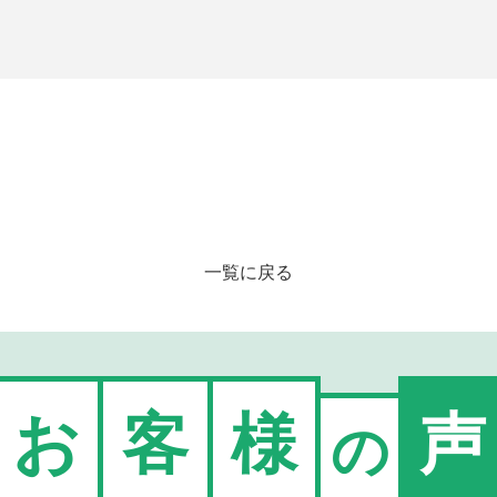
一覧に戻る
お
客
様
声
の