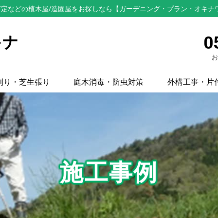
定などの植木屋/造園屋をお探しなら【ガーデニング・プラン・オキナ
キナ
0
お
刈り・芝生張り
庭木消毒・防虫対策
外構工事・片
施工事例