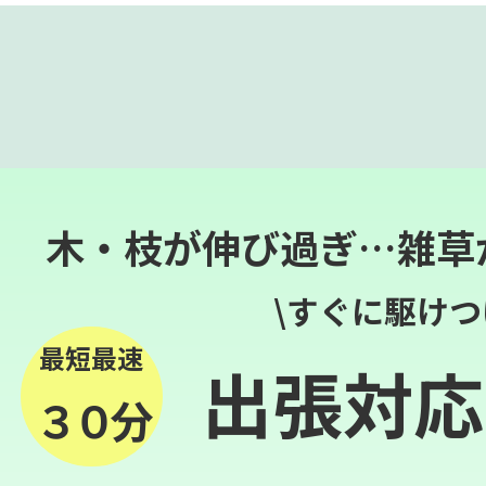
木・枝が伸び過ぎ…雑草
\すぐに駆けつ
最短最速
出張対応
３０分