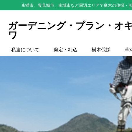
糸満市、豊見城市、南城市など周辺エリアで庭木の伐採・剪
ガーデニング・プラン・オ
ワ
私達について
剪定・刈込
樹木伐採
草