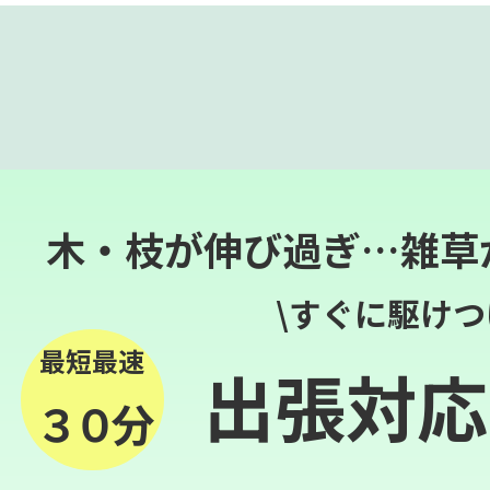
木・枝が伸び過ぎ…雑草
\すぐに駆けつ
最短最速
出張対応
３０分