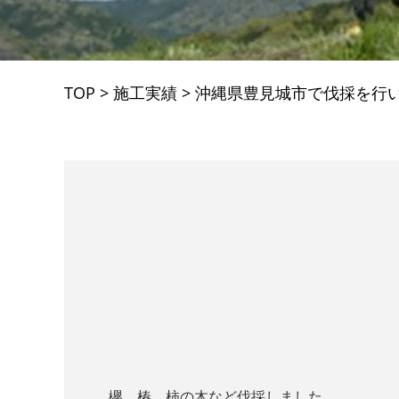
TOP
>
施工実績
>
沖縄県豊見城市で伐採を行
欅、椿、柿の木など伐採しました。