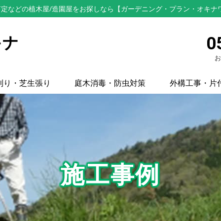
定などの植木屋/造園屋をお探しなら【ガーデニング・プラン・オキナ
キナ
0
お
刈り・芝生張り
庭木消毒・防虫対策
外構工事・片
施工事例