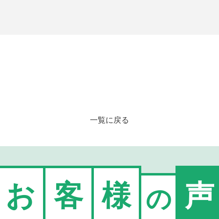
一覧に戻る
お
客
様
声
の