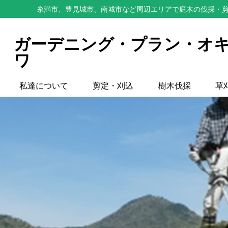
糸満市、豊見城市、南城市など周辺エリアで庭木の伐採・剪
ガーデニング・プラン・オ
ワ
私達について
剪定・刈込
樹木伐採
草