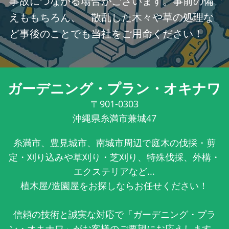
事故につながる場合がございます。事前の備
えももちろん、 散乱した木々や草の処理な
ど事後のことでも当社をご用命ください！
ガーデニング・プラン・オキナワ
〒901-0303
沖縄県糸満市兼城47
糸満市、豊見城市、南城市周辺で庭木の伐採・剪
定・刈り込みや草刈り・芝刈り、特殊伐採、外構・
エクステリアなど...
植木屋/造園屋をお探しならお任せください！
信頼の技術と誠実な対応で「ガーデニング・プラ
ン・オキナワ」がお客様のご要望にお応えします。