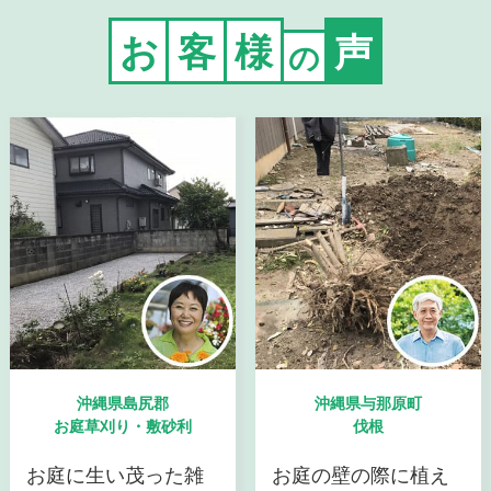
お
客
様
声
の
沖縄県島尻郡
沖縄県与那原町
お庭草刈り・敷砂利
伐根
お庭に生い茂った雑
お庭の壁の際に植え