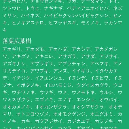
チャボヒバ、チョウセンマキ、ツガ、テーダマツ、ドイ、
ツトウヒ、トウヒ、ナギナギ、ペディアニオイヒバ、ネズ
ミサシ、ハイネズ、ハイビャクシンハイビャクシン、ヒノ
キ、ヒノキアスナロ、ヒマラヤスギ、モミノキ、ラカンマ
キ
落葉広葉樹
アオギリ、アオダモ、アオハダ、アカシデ、アカメガシ
ワ、アキグミ、アキニレ、アサガラ、アサダ、アジサイ、
アズキナシ、アブラギリ、アブラチャン、アベマキ、アメ
リカデイゴ、アワブキ、アンズ、イイギリ、イタヤカエ
デ、イチジク、イヌエンジュ、イヌシデ、イヌビワ、イヌ
ブナ、イボタノキ、イロハモミジ、ウグイスカグラ、ウコ
ギ、ウチワノキ、ウツギ、ウメ、ウメモドキ、ウルシ、ウ
ワミズザクラ、エゴノキ、エノキ、エンジュ、オウバイ、
オオカメノキ、オオカンザクラ、オオシマザクラ、オオデ
マリ、オトコヨウゾメ、オオモクゲンジ、オニグルミ、カ
イノキ、カキ、ガクアジサイ、カジカエデ、カジノキ、カ
シワ、カシワバアジサイ、カツラ、ガマズミ、カマツカ、