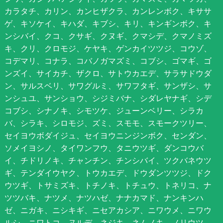
カラタチ、カリン、カンヒザクラ、カンレンボク、キササ
ゲ、キソケイ、キハダ、キブシ、キリ、キンギンボク、キ
ンシバイ、クコ、クサギ、クヌギ、クマシデ、クマノミズ
キ、クリ、クロモジ、ケヤキ、ゲンカイツツジ、コウゾ、
コデマリ、コナラ、コバノガマズミ、コブシ、ゴマギ、ゴ
ンズイ、サイカチ、ザクロ、サトウカエデ、サラサドウダ
ン、サルスベリ、サワグルミ、サワフタギ、サンザシ、サ
ンシュユ、サンショウ、シジミバナ、シダレヤナギ、シデ
コブシ、シナノキ、シモツケ、ジューンベリー、シラカ
バ、シラキ、シロモジ、ズミ、スモモ、スモークツリー、
セイヨウボダイジュ、セイヨウニンジンボク、センダン、
ソメイヨシノ、タイワンフウ、タニウツギ、ダンコウバ
イ、チドリノキ、チャンチン、チンシバイ、ツクバネウツ
ギ、テンダイウヤク、トウカエデ、ドウダンツツジ、ドク
ウツギ、トサミズキ、トチノキ、トチュウ、トネリコ、ナ
ツツバキ、ナツメ、ナツハゼ、ナナカマド、ナンキンハ
ゼ、ニガキ、ニシキギ、ニセアカシア、ニワウメ、ニワウ
ルシ、ニワトコ、ヌルデ、ネジキ、ネムノキ、ノリウツ