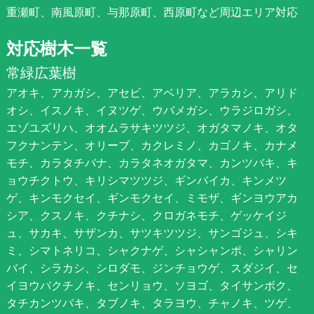
重瀬町、南風原町、与那原町、西原町など周辺エリア対応
対応樹木一覧
常緑広葉樹
アオキ、アカガシ、アセビ、アベリア、アラカシ、アリド
オシ、イスノキ、イヌツゲ、ウバメガシ、ウラジロガシ、
エゾユズリハ、オオムラサキツツジ、オガタマノキ、オタ
フクナンテン、オリーブ、カクレミノ、カゴノキ、カナメ
モチ、カラタチバナ、カラタネオガタマ、カンツバキ、キ
ョウチクトウ、キリシマツツジ、ギンバイカ、キンメツ
ゲ、キンモクセイ、ギンモクセイ、ミモザ、ギンヨウアカ
シア、クスノキ、クチナシ、クロガネモチ、ゲッケイジ
ュ、サカキ、サザンカ、サツキツツジ、サンゴジュ、シキ
ミ、シマトネリコ、シャクナゲ、シャシャンポ、シャリン
バイ、シラカシ、シロダモ、ジンチョウゲ、スダジイ、セ
イヨウバクチノキ、センリョウ、ソヨゴ、タイサンボク、
タチカンツバキ、タブノキ、タラヨウ、チャノキ、ツゲ、