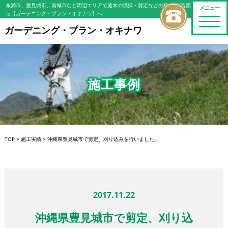
糸満市、豊見城市、南城市など周辺エリアで庭木の伐採・剪定などの植木屋/造園屋をお探しな
メニュー
ら【ガーデニング・プラン・オキナワ】へ
toggle
naviga
ガーデニング・プラン・オキナワ
施工事例
TOP
>
施工実績
>
沖縄県豊見城市で剪定、刈り込みを行いました。
2017.11.22
沖縄県豊見城市で剪定、刈り込