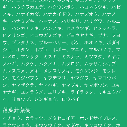
ギ、ハウチワカエデ、ハクウンボク、ハコネウツギ、ハゼ
ノキ、ハナイカダ、ハナカイドウ、ハナズオウ、ハナノ
キ、ハナミズキ、ハマナス、ハリギリ、ハリグワ、ハルニ
レ、ハンカチノキ、ハンノキ、ヒメウツギ、ヒメシャラ、
ヒメリンゴ、ヒュウガミズキ、ビヨウヤナギ、ブナ、フヨ
ウ、プラタナス、ブルーベリー、ボケ、ホオノキ、ボダイ
ジュ、ボタン、ポプラ、ポポー、マユミ、マルバノキ、マ
ルメロ、マンサク、ミズキ、ミズナラ、ミツマタ、ミヤギ
ノハギ、ムクゲ、ムクノキ、ムクロジ、ムラサキシキブ、
ムレスズメ、メギ、メグスリノキ、モクゲンジ、モクレ
ン、モミジバフウ、ヤブデマリ、ヤマグワ、ヤマコウバ
シ、ヤマザクラ、ヤマハギ、ヤマブキ、ヤマボウシ、ユキ
ヤナギ、ユスラウメ、ユリノキ、ライラック、リキュウバ
イ、リョウブ、レンギョウ、ロウバイ
落葉針葉樹
イチョウ、カラマツ、メタセコイア、ポンドサイプレス、
ラクウショウ、モウソウチク、マダケ、キッコウチク、ホ