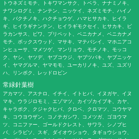
トウネズミモチ、トキワマンサク、トベラ、ナナミノキ、
ナワシログミ、ナンテン、ニッケイ、ネズミモチ、ハイノ
キ、バクチノキ、ハクチョウゲ、ハマヒサカキ、ヒイラ
ギ、ヒイラギナンテン、ヒイラギモクセイ、ヒサカキ、ピ
ラカンサス、ビワ、プリペット、ベニカナメ、ベニカナメ
モチ、ボックスウッド、マサキ、マテバシイ、マホニアコ
ンヒューサ、マメツゲ、マンリョウ、モチノキ、モッコ
ク、ヤシ、ヤツデ、ヤブコウジ、ヤブツバキ、ヤブニッケ
イ、ヤマグルマ、ヤマモモ、ユーカリノキ、ユズ、ユズリ
ハ、リンボク、レッドロビン
常緑針葉樹
アカマツ、アスナロ、イチイ、イトヒバ、イヌガヤ、イヌ
マキ、ウラジロモミ、エゾマツ、カイヅカイブキ、カヤ、
キャラボク、クジャクヒバ、クロベ、クロマツ、コウヤマ
キ、コウヨウザン、コノテガシワ、コメツガ、ゴヨウマ
ツ、コニファー、ゴールドクレスト、サワラ、シノブヒ
バ、シラビソ、スギ、ダイオウショウ、タギョウショウ、